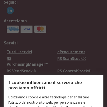
Seguici
Accettiamo
Servizi
Tutti i servizi
eProcurement
RS
RS ScanStock®
PurchasingManager™
RS VendStock®
RS ControlStock®
Servizio di taratura
MePA
I cookie influenzano il servizio che
possiamo offrirti.
Legale
Utilizziamo i cookie e altre tecnologie per analizzare
Informativa Cookie
Informativa Privacy -
l'utilizzo del nostro sito web, per personalizzare e
Aggiornata