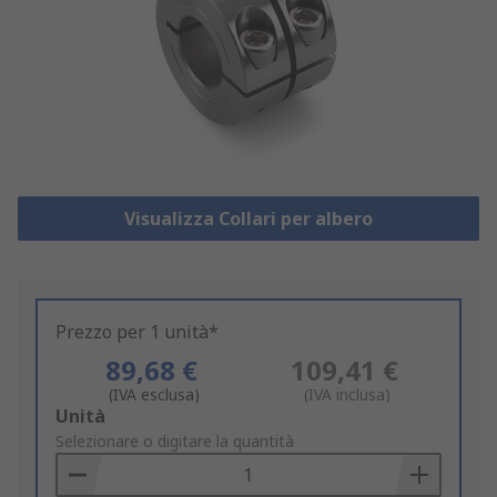
Visualizza Collari per albero
Prezzo per 1 unità*
89,68 €
109,41 €
(IVA esclusa)
(IVA inclusa)
Add
Unità
to
Selezionare o digitare la quantità
Basket