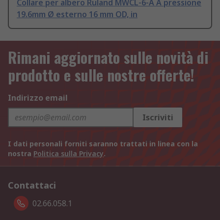
Collare per albero Ruland MWCL-6-A A pressione
19.6mm Ø esterno 16 mm OD, in
Rimani aggiornato sulle novità di
prodotto e sulle nostre offerte!
Indirizzo email
Iscriviti
I dati personali forniti saranno trattati in linea con la
nostra
Politica sulla Privacy
.
Contattaci
02.66.058.1