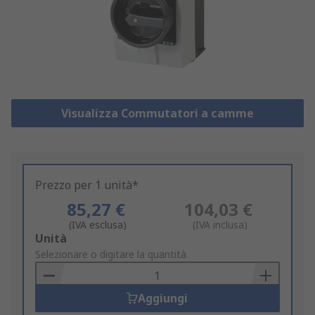
Visualizza Commutatori a camme
Prezzo per 1 unità*
85,27 €
104,03 €
(IVA esclusa)
(IVA inclusa)
Add
Unità
to
Selezionare o digitare la quantità
Basket
Aggiungi