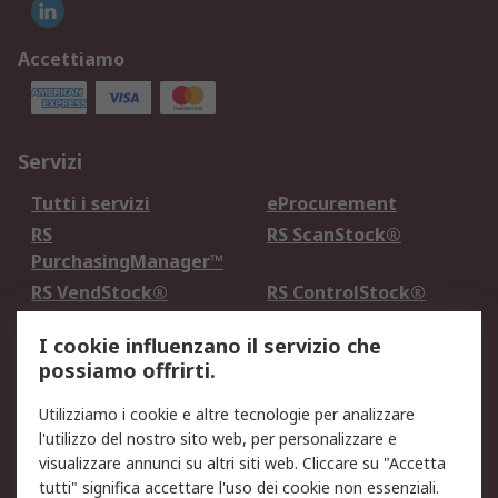
Accettiamo
Servizi
Tutti i servizi
eProcurement
RS
RS ScanStock®
PurchasingManager™
RS VendStock®
RS ControlStock®
Servizio di taratura
MePA
I cookie influenzano il servizio che
possiamo offrirti.
Legale
Utilizziamo i cookie e altre tecnologie per analizzare
Informativa Cookie
Informativa Privacy -
l'utilizzo del nostro sito web, per personalizzare e
Aggiornata
visualizzare annunci su altri siti web. Cliccare su "Accetta
Email Security
Termini d'uso
tutti" significa accettare l'uso dei cookie non essenziali.