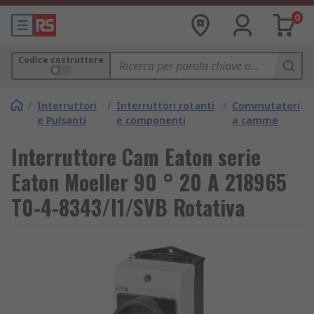
0
Codice costruttore
/
Interruttori
/
Interruttori rotanti
/
Commutatori
e Pulsanti
e componenti
a camme
Interruttore Cam Eaton serie
Eaton Moeller 90 ° 20 A 218965
T0-4-8343/I1/SVB Rotativa