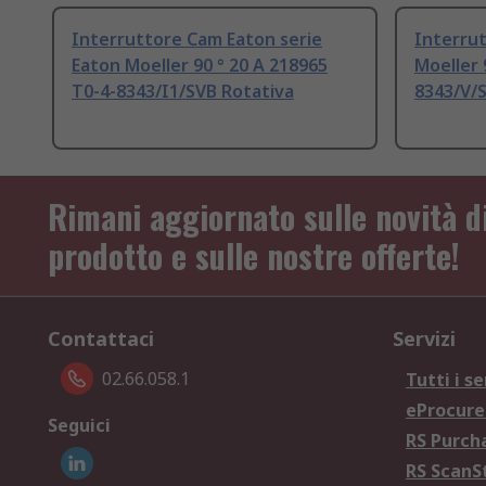
Interruttore Cam Eaton serie
Interrut
Eaton Moeller 90 ° 20 A 218965
Moeller 
T0-4-8343/I1/SVB Rotativa
8343/V/
Rimani aggiornato sulle novità d
prodotto e sulle nostre offerte!
Contattaci
Servizi
02.66.058.1
Tutti i se
eProcur
Seguici
RS Purc
RS Scan