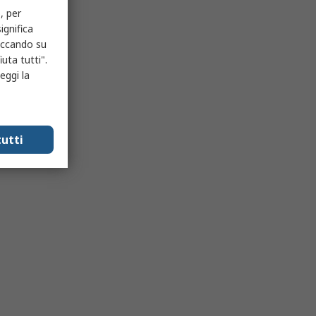
, per
ignifica
liccando su
uta tutti".
eggi la
utti