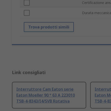
Certificazione are
Durata meccanic
Trova prodotti simili
Link consigliati
Interruttore Cam Eaton serie
Interrut
Eaton Moeller 90 ° 63 A 223010
Eaton Mo
T5B-4-8343/I4/SVB Rotativa
T5B-4-8