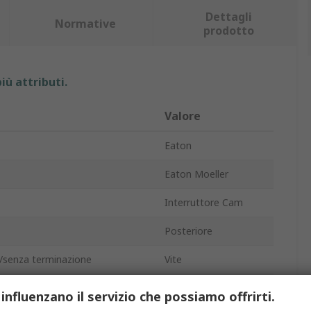
Dettagli
Normative
prodotto
iù attributi.
Valore
Eaton
Eaton Moeller
Interruttore Cam
Posteriore
/senza terminazione
Vite
7
 influenzano il servizio che possiamo offrirti.