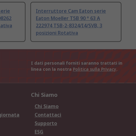
erie
Interruttore Cam Eaton serie
08262
Eaton Moeller T5B 90 ° 63 A
ativa
222974 T5B-2-8324/I4/SVB, 3
posizioni Rotativa
I dati personali forniti saranno trattati in
linea con la nostra
Politica sulla Privacy
.
Chi Siamo
Chi Siamo
giornata
Contattaci
Supporto
ESG