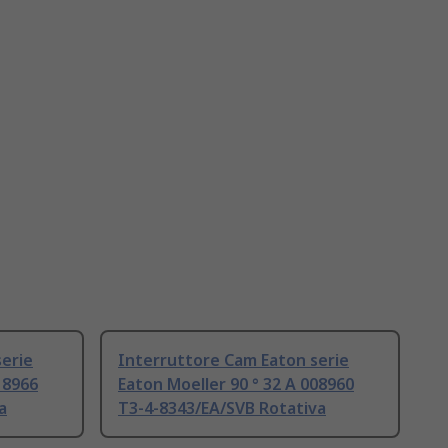
erie
Interruttore Cam Eaton serie
18966
Eaton Moeller 90 ° 32 A 008960
a
T3-4-8343/EA/SVB Rotativa