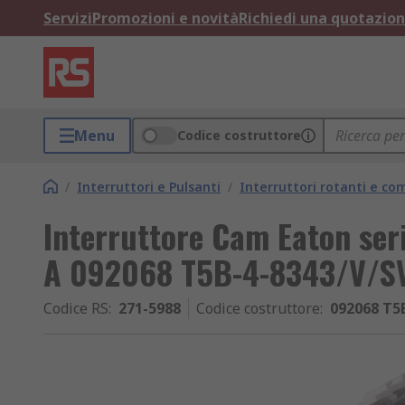
Servizi
Promozioni e novità
Richiedi una quotazio
Menu
Codice costruttore
/
Interruttori e Pulsanti
/
Interruttori rotanti e c
Interruttore Cam Eaton ser
A 092068 T5B-4-8343/V/SV
Codice RS
:
271-5988
Codice costruttore
:
092068 T5