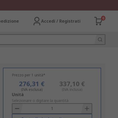
0
pedizione
Accedi / Registrati
Prezzo per 1 unità*
276,31 €
337,10 €
(IVA esclusa)
(IVA inclusa)
Add
Unità
to
Selezionare o digitare la quantità
Basket