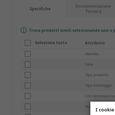
Documentazione
Specifiche
Tecnica
Trova prodotti simili selezionando uno o p
Seleziona tutto
Attributo
Marchio
Serie
Tipo prodotto
Tipo montaggio
Con terminazione
Numero di poli
I cookie