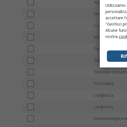
Angolo di commu
Utilizziamo 
personalizza
Grado IP
accettare l
"Gestisci pr
Corrente di conta
Alcune funzi
nostra
cook
Minima temperatu
Tipo di attuatore
Ri
Temperatura mas
Tensione contatt
Profondità
Lunghezza
Larghezza
Standard/Approva