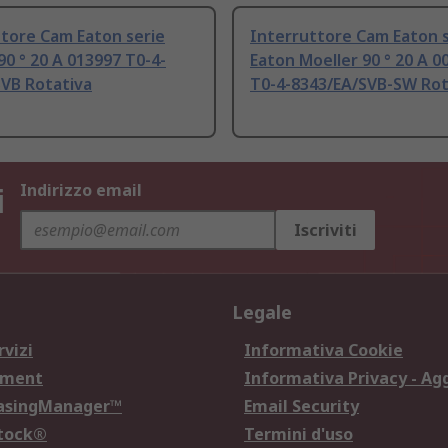
tore Cam Eaton serie
Interruttore Cam Eaton s
90 ° 20 A 013997 T0-4-
Eaton Moeller 90 ° 20 A 0
SVB Rotativa
T0-4-8343/EA/SVB-SW Rot
i
Indirizzo email
Iscriviti
Legale
rvizi
Informativa Cookie
ement
Informativa Privacy - Ag
hasingManager™
Email Security
Stock®
Termini d'uso