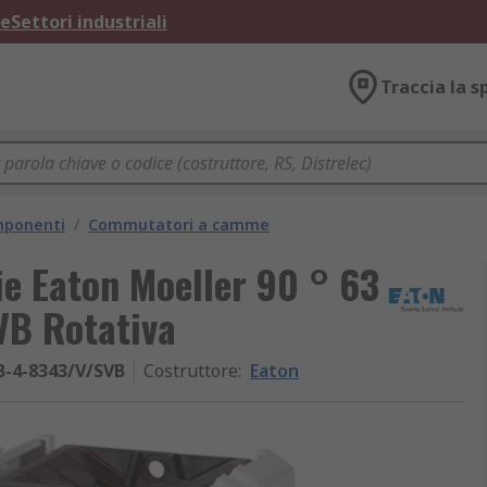
ne
Settori industriali
Traccia la s
omponenti
/
Commutatori a camme
ie Eaton Moeller 90 ° 63
B Rotativa
B-4-8343/V/SVB
Costruttore
:
Eaton