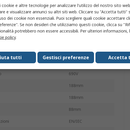
tazione
90 °
i cookie e altre tecnologie per analizzare l'utilizzo del nostro sito web
re e visualizzare annunci su altri siti web. Cliccare su "Accetta tutti" s
IP65
'uso dei cookie non essenziali. Puoi scegliere quali cookie accettare c
eferenze". Se non desideri che utilizziamo questi cookie, clicca su "Rifi
tto
63A
onalità potrebbero non essere accessibili. Per ulteriori informazioni, l
ie policy
.
ra operativa
-25°C
Rotativa
fiuta tutti
Gestisci preferenze
Accetta t
sima di funzionamento
50°C
o
690V
188mm
188mm
88mm
zioni
EN/IEC