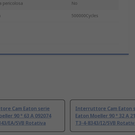
a pericolosa
No
a
500000Cycles
tore Cam Eaton serie
Interruttore Cam Eaton s
eller 90 ° 63 A 092074
Eaton Moeller 90 ° 32 A 2
343/EA/SVB Rotativa
T3-4-8343/I2/SVB Rotativ