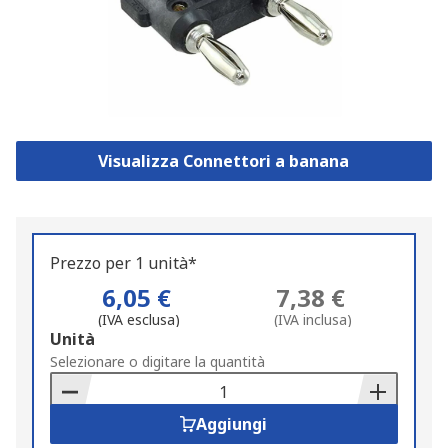
Visualizza Connettori a banana
Prezzo per 1 unità*
6,05 €
7,38 €
(IVA esclusa)
(IVA inclusa)
Add
Unità
to
Selezionare o digitare la quantità
Basket
Aggiungi