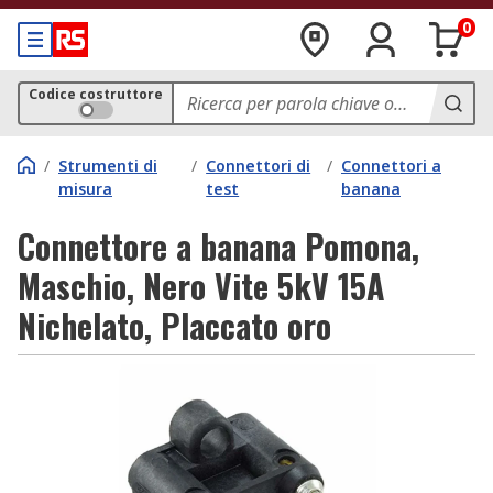
0
Codice costruttore
/
Strumenti di
/
Connettori di
/
Connettori a
misura
test
banana
Connettore a banana Pomona,
Maschio, Nero Vite 5kV 15A
Nichelato, Placcato oro