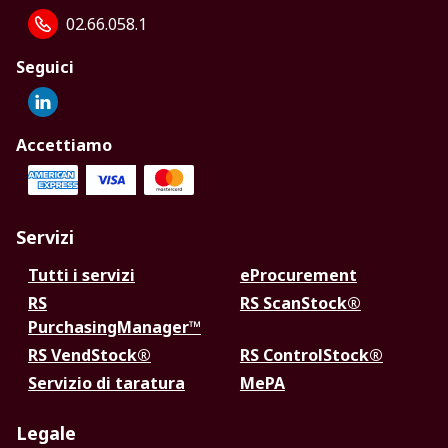
02.66.058.1
Seguici
Accettiamo
Servizi
Tutti i servizi
eProcurement
RS
RS ScanStock®
PurchasingManager™
RS VendStock®
RS ControlStock®
Servizio di taratura
MePA
Legale