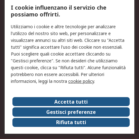
Servizio di taratura
MePA
I cookie influenzano il servizio che
possiamo offrirti.
Legale
Utilizziamo i cookie e altre tecnologie per analizzare
Informativa Cookie
Informativa Privacy -
l'utilizzo del nostro sito web, per personalizzare e
Aggiornata
visualizzare annunci su altri siti web. Cliccare su "Accetta
Email Security
Termini d'uso
tutti" significa accettare l'uso dei cookie non essenziali.
Condizioni di vendita
Condizioni generali di
Puoi scegliere quali cookie accettare cliccando su
servizio
"Gestisci preferenze". Se non desideri che utilizziamo
questi cookie, clicca su "Rifiuta tutti". Alcune funzionalità
Etica e responsabilità
potrebbero non essere accessibili. Per ulteriori
informazioni, leggi la nostra
cookie policy
.
Chi Siamo
Chi Siamo
Contattaci
Accetta tutti
Supporto
ESG
Gestisci preferenze
Carriere
RS Group
Rifiuta tutti
Press Centre
Discovery: il Blog di RS