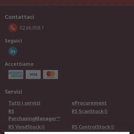
Contattaci
02.66.058.1
Seguici
Accettiamo
Servizi
Tutti i servizi
eProcurement
RS
RS ScanStock®
PurchasingManager™
RS VendStock®
RS ControlStock®