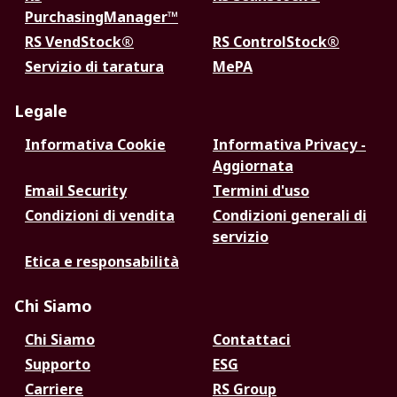
PurchasingManager™
RS VendStock®
RS ControlStock®
Servizio di taratura
MePA
Legale
Informativa Cookie
Informativa Privacy -
Aggiornata
Email Security
Termini d'uso
Condizioni di vendita
Condizioni generali di
servizio
Etica e responsabilità
Chi Siamo
Chi Siamo
Contattaci
Supporto
ESG
Carriere
RS Group