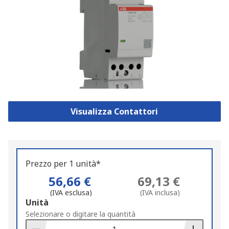
Visualizza Contattori
Prezzo per 1 unità*
56,66 €
69,13 €
(IVA esclusa)
(IVA inclusa)
Add
Unità
to
Selezionare o digitare la quantità
Basket