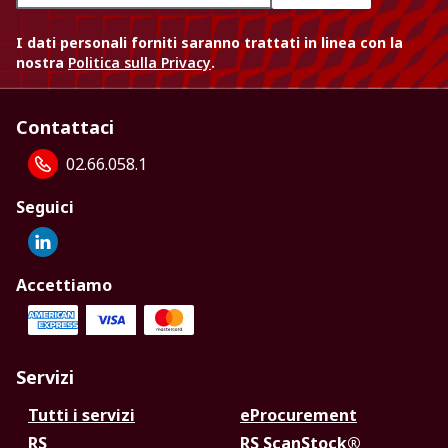
I dati personali forniti saranno trattati in linea con la
nostra
Politica sulla Privacy
.
Contattaci
02.66.058.1
Seguici
Accettiamo
Servizi
Tutti i servizi
eProcurement
RS
RS ScanStock®