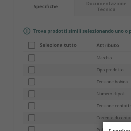
Documentazione
Specifiche
Tecnica
Trova prodotti simili selezionando uno o p
Seleziona tutto
Attributo
Marchio
Tipo prodotto
Tensione bobina
Numero di poli
Tensione contatt
Corrente di conta
Potenza nominal
I cookie