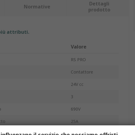
Dettagli
Normative
prodotto
iù attributi.
Valore
RS PRO
Contattore
24V cc
3
o
690V
tto
25A
e
11kW
 influenzano il servizio che possiamo offrirti.