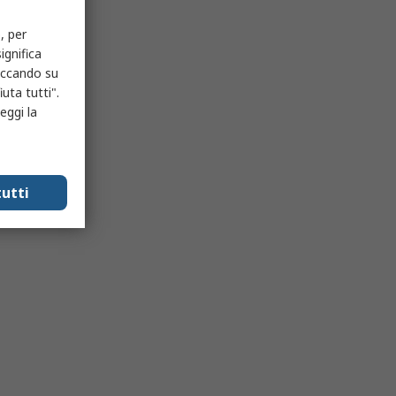
, per
ignifica
liccando su
uta tutti".
eggi la
utti