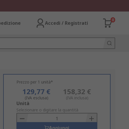
0
pedizione
Accedi / Registrati
Prezzo per 1 unità*
129,77 €
158,32 €
(IVA esclusa)
(IVA inclusa)
Add
Unità
to
Selezionare o digitare la quantità
Basket
Aggiungi