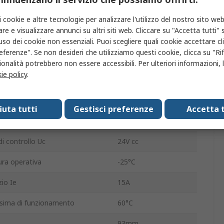
Elettromeccanico
i cookie e altre tecnologie per analizzare l'utilizzo del nostro sito web
re e visualizzare annunci su altri siti web. Cliccare su "Accetta tutti" s
Guida DIN
'uso dei cookie non essenziali. Puoi scegliere quali cookie accettare c
eferenze". Se non desideri che utilizziamo questi cookie, clicca su "Rifi
tato normale
1 N/C
onalità potrebbero non essere accessibili. Per ulteriori informazioni, l
ie policy
.
tatti ausiliari
1 N/C
 ausiliari
1
fiuta tutti
Gestisci preferenze
Accetta t
/senza terminazione
Vite
di controllo Uc
24V cc
ra operativa
-25°C
zio Ie
15A
sima di funzionamento
60°C
93mm