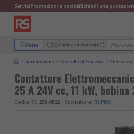
Servizi
Promozioni e novità
Richiedi una quotazio
Menu
Codice costruttore
/
Automazione e Controllo di Processo
/
Contattori 
Contattore Elettromeccanic
25 A 24V cc, 11 kW, bobina
Codice RS
:
250-8822
Costruttore
:
RS PRO