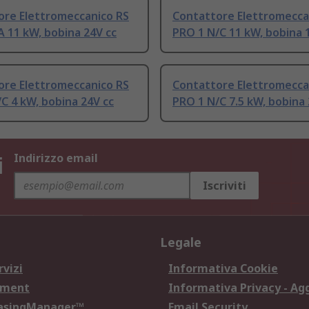
ore Elettromeccanico RS
Contattore Elettromecca
 11 kW, bobina 24V cc
PRO 1 N/C 11 kW, bobina 
ore Elettromeccanico RS
Contattore Elettromecca
C 4 kW, bobina 24V cc
PRO 1 N/C 7.5 kW, bobina 
i
Indirizzo email
Iscriviti
Legale
rvizi
Informativa Cookie
ement
Informativa Privacy - Ag
hasingManager™
Email Security