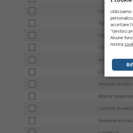
Funzione
Utilizziamo 
personalizza
Tipo montaggio
accettare l
"Gestisci pr
Configurazione s
Alcune funzi
nostra
cook
Configurazione con
Numero di contatti
Ri
Con terminazione
Tensione circuito 
Minima temperatu
Corrente di eserci
Temperatura mas
Lunghezza