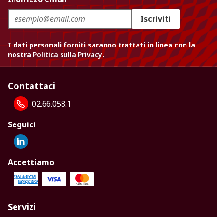
Iscriviti
I dati personali forniti saranno trattati in linea con la
nostra
Politica sulla Privacy
.
Contattaci
02.66.058.1
Seguici
Accettiamo
Servizi