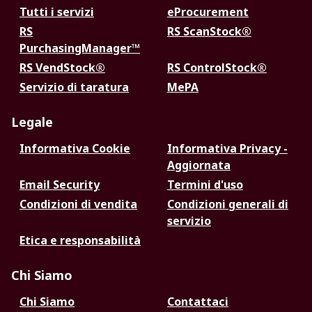
Tutti i servizi
eProcurement
RS
RS ScanStock®
PurchasingManager™
RS VendStock®
RS ControlStock®
Servizio di taratura
MePA
Legale
Informativa Cookie
Informativa Privacy -
Aggiornata
Email Security
Termini d'uso
Condizioni di vendita
Condizioni generali di
servizio
Etica e responsabilità
Chi Siamo
Chi Siamo
Contattaci