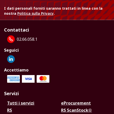
I dati personali forniti saranno trattati in linea con la
nostra
Politica sulla Privacy
.
Contattaci
02.66.058.1
Seguici
Accettiamo
Servizi
Tutti i servizi
eProcurement
RS
RS ScanStock®