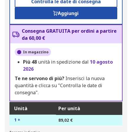
Controlla le date di consegna
Aggiungi
Consegna GRATUITA per ordini a partire
da 60,00 €
In magazzino
Più
48
unità in spedizione dal
10 agosto
2026
Te ne servono di più?
Inserisci la nuova
quantità e clicca su "Controlla le date di
consegna".
Unità
Per unità
1 +
89,02 €