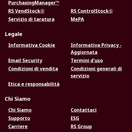
PurchasingManager™
RS VendStock®
RS ControlStock®
Servizio di taratura
MePA
Legale
Informativa Cookie
Informativa Privacy -
Aggiornata
Email Security
Termini d'uso
Condizioni di vendita
Condizioni generali di
servizio
Etica e responsabilità
Chi Siamo
Chi Siamo
Contattaci
Supporto
ESG
Carriere
RS Group