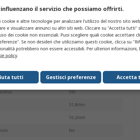
1
1A
 influenzano il servizio che possiamo offrirti.
Foro passante
i cookie e altre tecnologie per analizzare l'utilizzo del nostro sito web
so
2:1
re e visualizzare annunci su altri siti web. Cliccare su "Accetta tutti" s
'uso dei cookie non essenziali. Puoi scegliere quali cookie accettare c
555000h
eferenze". Se non desideri che utilizziamo questi cookie, clicca su "Rifi
onalità potrebbero non essere accessibili. Per ulteriori informazioni, l
1
ie policy
.
mento
2kV cc
fiuta tutti
Gestisci preferenze
Accetta t
DIP-24
assima
5W
31.8mm
10.2mm
ioni
No