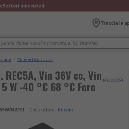
ne
Settori industriali
Traccia la s
nsione
/
Convertitori cc-cc
. REC5A, Vin 36V cc, Vin
c 5 W -40 °C 68 °C Foro
05SW/H2/X1
Costruttore
:
Recom