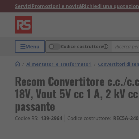
Servizi
Promozioni e novità
Richiedi una quotazio
Menu
Codice costruttore
/
Alimentatori e Trasformatori
/
Convertitori di te
Recom Convertitore c.c./c.c
18V, Vout 5V cc 1 A, 2 kV c
passante
Codice RS
:
139-2964
Codice costruttore
:
REC5A-24