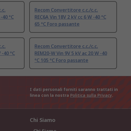
.c.
Recom Convertitore c.c./c.c.
 -40 °C
REC6A Vin 18V 2 kV cc 6 W -40 °C
65 °C Foro passante
.c.
Recom Convertitore c.c./c.c.
 -40 °C
REM20-W Vin 9V 5 kV ac 20 W -40
°C 105 °C Foro passante
I dati personali forniti saranno trattati in
linea con la nostra
Politica sulla Privacy
.
Chi Siamo