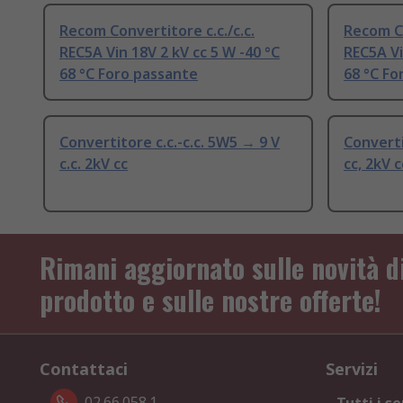
Recom Convertitore c.c./c.c.
Recom Co
REC5A Vin 18V 2 kV cc 5 W -40 °C
REC5A Vi
68 °C Foro passante
68 °C Fo
Convertitore c.c.-c.c. 5W5 → 9 V
Converti
c.c. 2kV cc
cc, 2kV c
Rimani aggiornato sulle novità d
prodotto e sulle nostre offerte!
Contattaci
Servizi
02.66.058.1