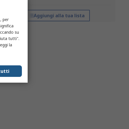
Aggiungi alla tua lista
, per
ignifica
liccando su
uta tutti".
eggi la
utti