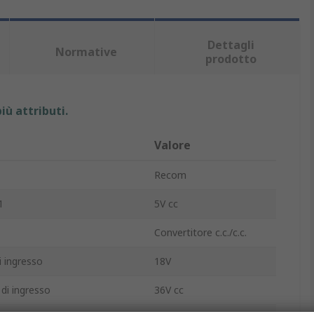
Dettagli
Normative
prodotto
iù attributi.
Valore
Recom
1
5V cc
Convertitore c.c./c.c.
 ingresso
18V
di ingresso
36V cc