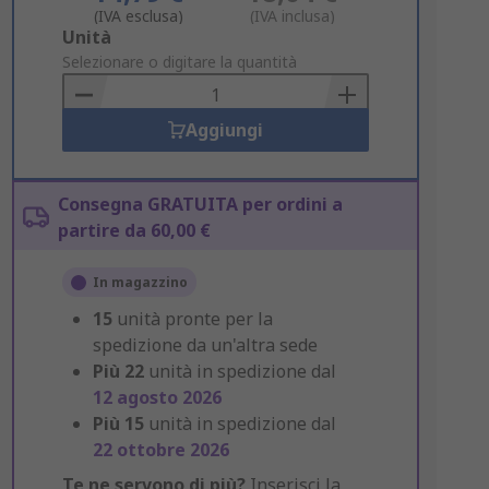
(IVA esclusa)
(IVA inclusa)
Add
Unità
to
Selezionare o digitare la quantità
Basket
Aggiungi
Consegna GRATUITA per ordini a
partire da 60,00 €
In magazzino
15
unità pronte per la
spedizione da un'altra sede
Più
22
unità in spedizione dal
12 agosto 2026
Più
15
unità in spedizione dal
22 ottobre 2026
Te ne servono di più?
Inserisci la