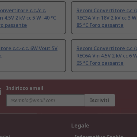
nvertitore c.c./c.c.
Recom Convertitore c.c./c
n 4.5V 2 kV cc 5 W -40 °C
REC3A Vin 18V 2 kV cc 3 W
ro passante
85 °C Foro passante
tore c.c.-c.c. 6W Vout 5V
Recom Convertitore c.c./c
c
REC6A Vin 4.5V 2 kV cc 6 W
65 °C Foro passante
i
Indirizzo email
Iscriviti
Legale