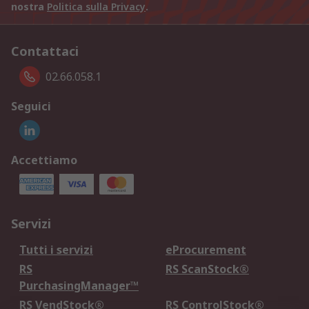
nostra
Politica sulla Privacy
.
Contattaci
02.66.058.1
Seguici
Accettiamo
Servizi
Tutti i servizi
eProcurement
RS
RS ScanStock®
PurchasingManager™
RS VendStock®
RS ControlStock®