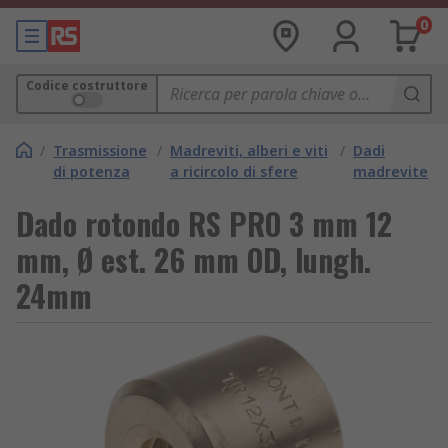
0
Codice costruttore
/
Trasmissione
/
Madreviti, alberi e viti
/
Dadi
di potenza
a ricircolo di sfere
madrevite
Dado rotondo RS PRO 3 mm 12
mm, Ø est. 26 mm OD, lungh.
24mm