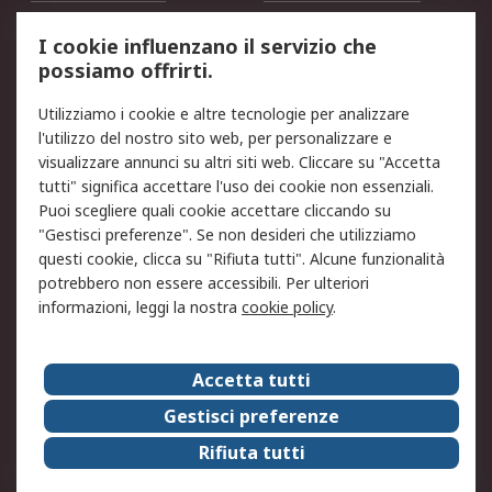
Servizio di taratura
MePA
I cookie influenzano il servizio che
possiamo offrirti.
Legale
Utilizziamo i cookie e altre tecnologie per analizzare
Informativa Cookie
Informativa Privacy -
l'utilizzo del nostro sito web, per personalizzare e
Aggiornata
visualizzare annunci su altri siti web. Cliccare su "Accetta
Email Security
Termini d'uso
tutti" significa accettare l'uso dei cookie non essenziali.
Condizioni di vendita
Condizioni generali di
Puoi scegliere quali cookie accettare cliccando su
servizio
"Gestisci preferenze". Se non desideri che utilizziamo
questi cookie, clicca su "Rifiuta tutti". Alcune funzionalità
Etica e responsabilità
potrebbero non essere accessibili. Per ulteriori
informazioni, leggi la nostra
cookie policy
.
Chi Siamo
Chi Siamo
Contattaci
Accetta tutti
Supporto
ESG
Gestisci preferenze
Carriere
RS Group
Rifiuta tutti
Press Centre
Discovery: il Blog di RS