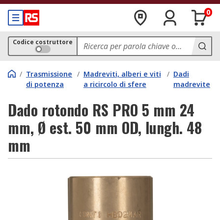
0
Codice costruttore
/
Trasmissione
/
Madreviti, alberi e viti
/
Dadi
di potenza
a ricircolo di sfere
madrevite
Dado rotondo RS PRO 5 mm 24
mm, Ø est. 50 mm OD, lungh. 48
mm