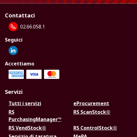
Contattaci
02.66.058.1
Seguici
Accettiamo
Servizi
Tutti i servizi
eProcurement
RS
RS ScanStock®
PurchasingManager™
RS VendStock®
RS ControlStock®
Servizio di taratura
MePA