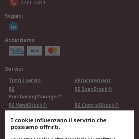
02.66.058.1
Seguici
Accettiamo
Servizi
Tutti i servizi
eProcurement
RS
RS ScanStock®
PurchasingManager™
RS VendStock®
RS ControlStock®
Servizio di taratura
MePA
I cookie influenzano il servizio che
possiamo offrirti.
Legale