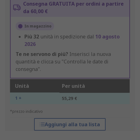
Consegna GRATUITA per ordini a partire
da 60,00 €
In magazzino
Più
32
unità in spedizione dal
10 agosto
2026
Te ne servono di più?
Inserisci la nuova
quantità e clicca su "Controlla le date di
consegna".
Unità
Per unità
1 +
55,29 €
*prezzo indicativo
Aggiungi alla tua lista