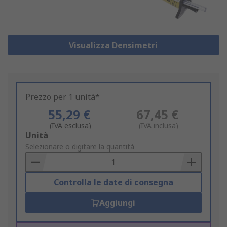
Visualizza Densimetri
Prezzo per 1 unità*
55,29 €
67,45 €
(IVA esclusa)
(IVA inclusa)
Add
Unità
to
Selezionare o digitare la quantità
Basket
Controlla le date di consegna
Aggiungi