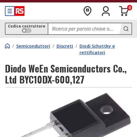
0
Codice costruttore
/
Semiconduttori
/
Discreti
/
Diodi Schottky e
rettificatori
Diodo WeEn Semiconductors Co.,
Ltd BYC10DX-600,127