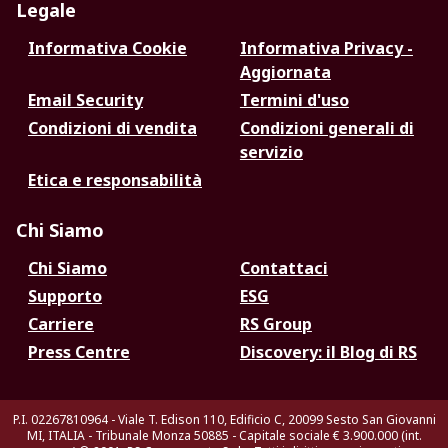
Legale
Informativa Cookie
Informativa Privacy -
Aggiornata
Email Security
Termini d'uso
Condizioni di vendita
Condizioni generali di
servizio
Etica e responsabilità
Chi Siamo
Chi Siamo
Contattaci
Supporto
ESG
Carriere
RS Group
Press Centre
Discovery: il Blog di RS
P.I. 02267810964 - Viale T. Edison 110, Edificio C, 20099 Sesto San Giovanni
MI, ITALIA - Tribunale Monza 50885 - Capitale sociale € 3.900.000 (int.