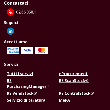
Contattaci
02.66.058.1
Seguici
Accettiamo
Servizi
Tutti i servizi
eProcurement
RS
RS ScanStock®
PurchasingManager™
RS VendStock®
RS ControlStock®
Servizio di taratura
MePA