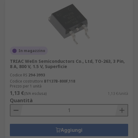
In magazzino
TRIAC WeEn Semiconductors Co., Ltd, TO-263, 3 Pin,
8 A, 800 V, 1.5 V, Superficie
Codice RS
294-3993
Codice costruttore
BT137B-800F,118
Prezzo per 1 unità
1,13 €
(IVA esclusa)
1,13 €/unità
Quantità
Aggiungi