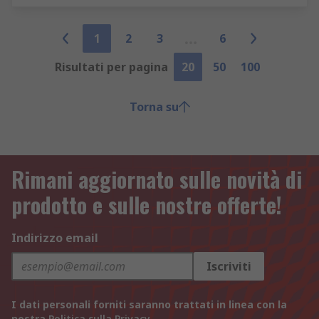
1
2
3
6
Risultati per pagina
20
50
100
Torna su
Rimani aggiornato sulle novità di
prodotto e sulle nostre offerte!
Indirizzo email
Iscriviti
I dati personali forniti saranno trattati in linea con la
nostra
Politica sulla Privacy
.