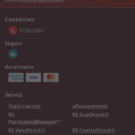
Contattaci
02.66.058.1
Seguici
Accettiamo
Servizi
Tutti i servizi
eProcurement
RS
RS ScanStock®
PurchasingManager™
RS VendStock®
RS ControlStock®