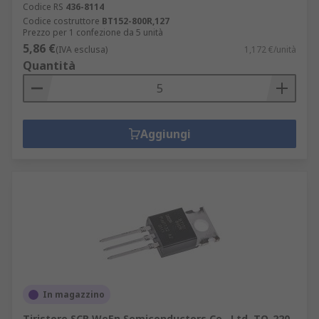
Codice RS
436-8114
Codice costruttore
BT152-800R,127
Prezzo per 1 confezione da 5 unità
5,86 €
(IVA esclusa)
1,172 €/unità
Quantità
Aggiungi
In magazzino
Tiristore SCR WeEn Semiconductors Co., Ltd, TO-220,