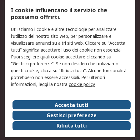
Servizio di taratura
MePA
I cookie influenzano il servizio che
possiamo offrirti.
Legale
Utilizziamo i cookie e altre tecnologie per analizzare
Informativa Cookie
Informativa Privacy -
l'utilizzo del nostro sito web, per personalizzare e
Aggiornata
visualizzare annunci su altri siti web. Cliccare su "Accetta
Email Security
Termini d'uso
tutti" significa accettare l'uso dei cookie non essenziali.
Condizioni di vendita
Condizioni generali di
Puoi scegliere quali cookie accettare cliccando su
servizio
"Gestisci preferenze". Se non desideri che utilizziamo
questi cookie, clicca su "Rifiuta tutti". Alcune funzionalità
Etica e responsabilità
potrebbero non essere accessibili. Per ulteriori
informazioni, leggi la nostra
cookie policy
.
Chi Siamo
Chi Siamo
Contattaci
Accetta tutti
Supporto
ESG
Gestisci preferenze
Carriere
RS Group
Rifiuta tutti
Press Centre
Discovery: il Blog di RS