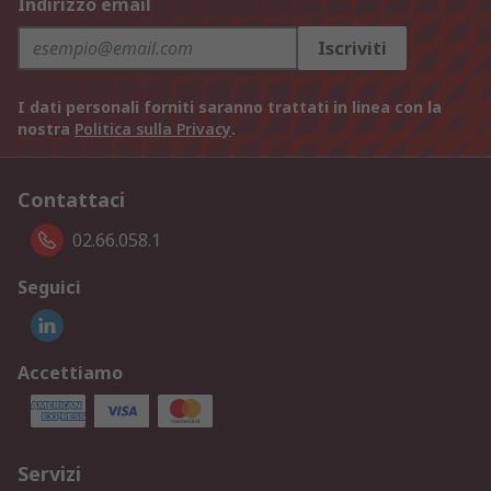
Indirizzo email
Iscriviti
I dati personali forniti saranno trattati in linea con la
nostra
Politica sulla Privacy
.
Contattaci
02.66.058.1
Seguici
Accettiamo
Servizi