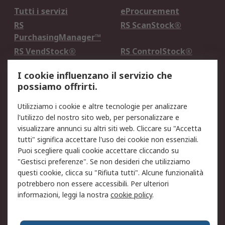
Tutti i servizi
eProcurement
RS
RS ScanStock®
PurchasingManager™
RS VendStock®
RS ControlStock®
Servizio di taratura
MePA
I cookie influenzano il servizio che
possiamo offrirti.
Legale
Utilizziamo i cookie e altre tecnologie per analizzare
Informativa Cookie
Informativa Privacy -
l'utilizzo del nostro sito web, per personalizzare e
Aggiornata
visualizzare annunci su altri siti web. Cliccare su "Accetta
Email Security
Termini d'uso
tutti" significa accettare l'uso dei cookie non essenziali.
Condizioni di vendita
Condizioni generali di
Puoi scegliere quali cookie accettare cliccando su
servizio
"Gestisci preferenze". Se non desideri che utilizziamo
questi cookie, clicca su "Rifiuta tutti". Alcune funzionalità
Etica e responsabilità
potrebbero non essere accessibili. Per ulteriori
informazioni, leggi la nostra
cookie policy
.
Chi Siamo
Chi Siamo
Contattaci