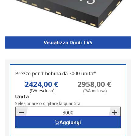
Visualizza Diodi TVS
Prezzo per 1 bobina da 3000 unità*
2424,00 €
2958,00 €
(IVA esclusa)
(IVA inclusa)
Add
Unità
to
Selezionare o digitare la quantità
Basket
Aggiungi