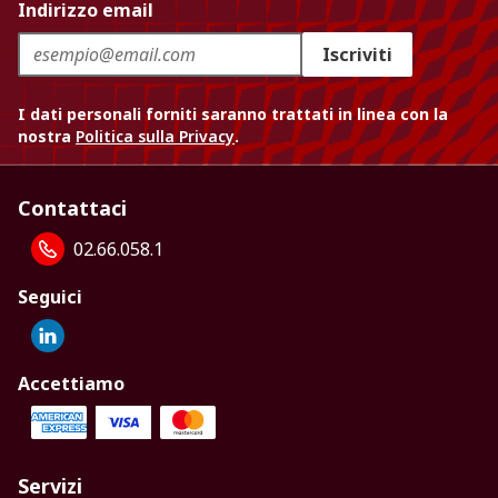
Indirizzo email
Iscriviti
I dati personali forniti saranno trattati in linea con la
nostra
Politica sulla Privacy
.
Contattaci
02.66.058.1
Seguici
Accettiamo
Servizi