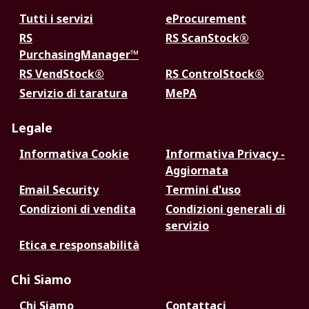
Tutti i servizi
eProcurement
RS
RS ScanStock®
PurchasingManager™
RS VendStock®
RS ControlStock®
Servizio di taratura
MePA
Legale
Informativa Cookie
Informativa Privacy -
Aggiornata
Email Security
Termini d'uso
Condizioni di vendita
Condizioni generali di
servizio
Etica e responsabilità
Chi Siamo
Chi Siamo
Contattaci