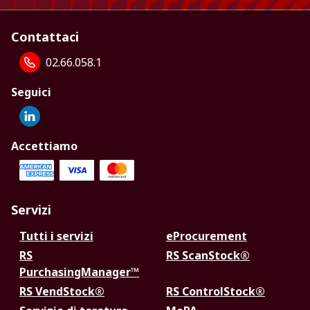
Contattaci
02.66.058.1
Seguici
Accettiamo
Servizi
Tutti i servizi
eProcurement
RS
RS ScanStock®
PurchasingManager™
RS VendStock®
RS ControlStock®