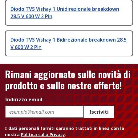
Diodo TVS Vishay 1 Unidirezionale breakdown
28.5 V 600 W 2 Pin
Diodo TVS Vishay 1 Bidirezionale breakdown 28.5
V 600 W 2 Pin
Rimani aggiornato sulle novità di
prodotto e sulle nostre offerte!
Indirizzo email
Iscriviti
I dati personali forniti saranno trattati in linea con la
nostra
Politica sulla Privacy
.