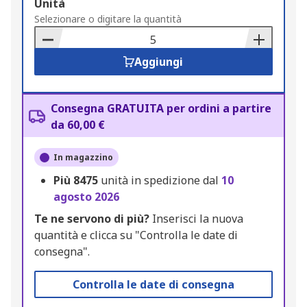
Add
Unità
to
Selezionare o digitare la quantità
Basket
Aggiungi
Consegna GRATUITA per ordini a partire
da 60,00 €
In magazzino
Più
8475
unità in spedizione dal
10
agosto 2026
Te ne servono di più?
Inserisci la nuova
quantità e clicca su "Controlla le date di
consegna".
Controlla le date di consegna