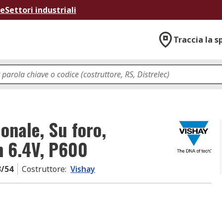
ne
Settori industriali
Traccia la s
onale, Su foro,
n 6.4V, P600
3/54
Costruttore
:
Vishay