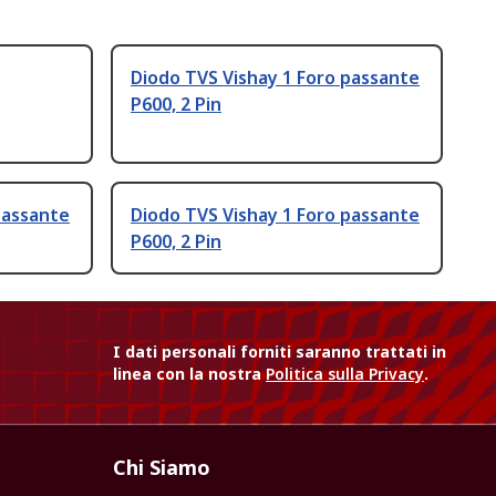
Diodo TVS Vishay 1 Foro passante
P600, 2 Pin
passante
Diodo TVS Vishay 1 Foro passante
P600, 2 Pin
I dati personali forniti saranno trattati in
linea con la nostra
Politica sulla Privacy
.
Chi Siamo