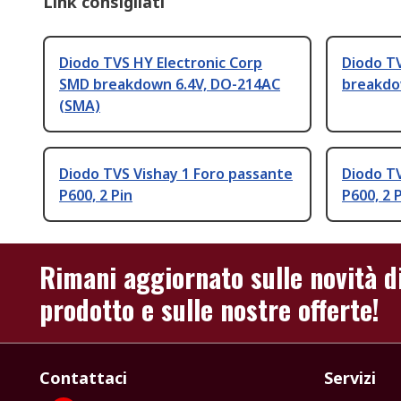
Link consigliati
Diodo TVS HY Electronic Corp
Diodo T
SMD breakdown 6.4V, DO-214AC
breakdo
(SMA)
Diodo TVS Vishay 1 Foro passante
Diodo TV
P600, 2 Pin
P600, 2 
Rimani aggiornato sulle novità d
prodotto e sulle nostre offerte!
Contattaci
Servizi