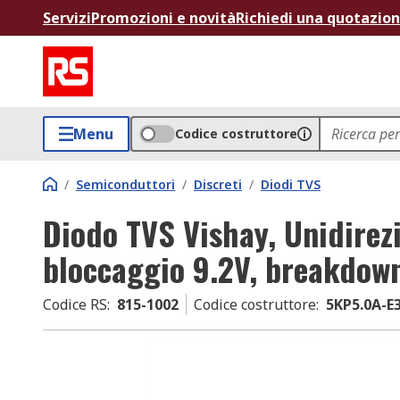
Servizi
Promozioni e novità
Richiedi una quotazio
Menu
Codice costruttore
/
Semiconduttori
/
Discreti
/
Diodi TVS
Diodo TVS Vishay, Unidirezi
bloccaggio 9.2V, breakdow
Codice RS
:
815-1002
Codice costruttore
:
5KP5.0A-E