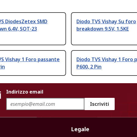
VS DiodesZetex SMD
Diodo TVS Vishay Su foro
wn 6.4V, SOT-23
breakdown 9.5V, 1.5KE
S Vishay 1 Foro passante
Diodo TVS Vishay 1 Foro 
Pin
P600, 2 Pin
i
Indirizzo email
Iscriviti
Legale