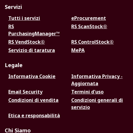
Servizi
Tutti i servizi
eProcurement
RS
RS ScanStock®
PurchasingManager™
RS VendStock®
RS ControlStock®
Servizio di taratura
MePA
Legale
Informativa Cookie
Informativa Privacy -
Aggiornata
Email Security
Termini d'uso
Condizioni di vendita
Condizioni generali di
servizio
Etica e responsabilità
Chi Siamo