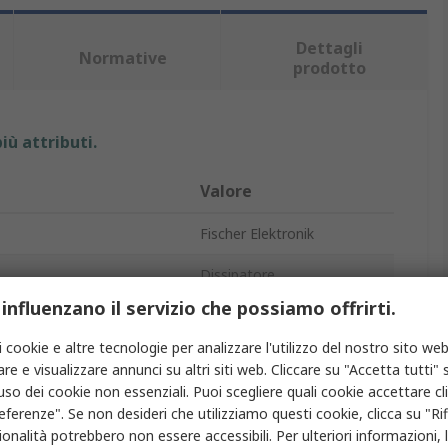
Dettagli
Normative
prodotto
iù attributi.
Valore
Fischer Elektronik
Dissipatore
 influenzano il servizio che possiamo offrirti.
on
Universal Square Alu
i cookie e altre tecnologie per analizzare l'utilizzo del nostro sito web
100mm
re e visualizzare annunci su altri siti web. Cliccare su "Accetta tutti" s
'uso dei cookie non essenziali. Puoi scegliere quali cookie accettare c
100mm
eferenze". Se non desideri che utilizziamo questi cookie, clicca su "Rifi
onalità potrebbero non essere accessibili. Per ulteriori informazioni, l
40mm