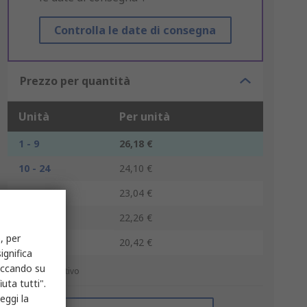
Controlla le date di consegna
Prezzo per quantità
Unità
Per unità
1 - 9
26,18 €
10 - 24
24,10 €
25 - 49
23,04 €
50 - 99
22,26 €
, per
100 +
20,42 €
ignifica
liccando su
*prezzo indicativo
uta tutti".
eggi la