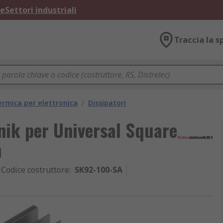
ne
Settori industriali
Traccia la s
ermica per elettronica
/
Dissipatori
onik per Universal Square
m
Codice costruttore
:
SK92-100-SA