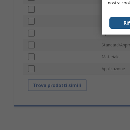
nostra
cook
Colore
Finitura
Ri
Tipo di confez
Standard/Appr
Materiale
Applicazione
Trova prodotti simili