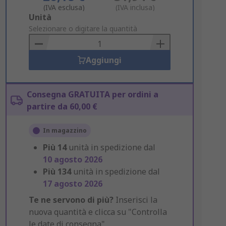
(IVA esclusa)
(IVA inclusa)
Add
Unità
to
Selezionare o digitare la quantità
Basket
Aggiungi
Consegna GRATUITA per ordini a
partire da 60,00 €
In magazzino
Più
14
unità in spedizione dal
10 agosto 2026
Più
134
unità in spedizione dal
17 agosto 2026
Te ne servono di più?
Inserisci la
nuova quantità e clicca su "Controlla
le date di consegna".