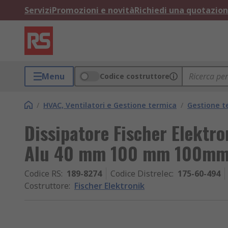
Servizi
Promozioni e novità
Richiedi una quotazio
Menu
Codice costruttore
/
HVAC, Ventilatori e Gestione termica
/
Gestione t
Dissipatore Fischer Elektr
Alu 40 mm 100 mm 100m
Codice RS
:
189-8274
Codice Distrelec
:
175-60-494
Costruttore
:
Fischer Elektronik