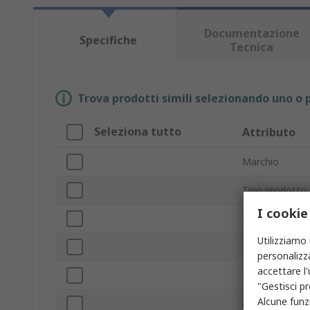
Documentazione
Specifiche
Tecnica
Trova prodotti simili selezionando uno o p
Seleziona tutto
Attributo
Marchio
Tipo prodotto
I cookie
Da utilizzare c
Utilizziamo 
Lunghezza
personalizza
accettare l
Larghezza
"Gestisci pr
Alcune funzi
Altezza