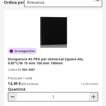
Ordina per
Rilevanza
modello più adatto dipende da vari fattori tecnici
e ambientali. Nel nostro catalogo trovi un’ampia
gamma di dissipatori di alta qualità, selezionati
per offrire performance elevate, lunga durata e
compatibilità con i principali standard industriali.
Tipologie di dissipatori in
catalogo
In magazzino
Dissipatore RS PRO per Universal Square Alu,
Nel nostro assortimento trovi diverse tipologie di
0.83°C/W 15 mm 100 mm 100mm
prodotti per ogni esigenza progettuale. Ogni
Codice RS
903-3087
soluzione è pensata per ottimizzare la gestione
termica per elettronica e garantire affidabilità a
Prezzo per 1 unità
lungo termine.
14,49 €
(IVA esclusa)
14,49 €/unità
Quantità
Dissipatori passivi
I dissipatori passivi sono costituiti da lamelle in