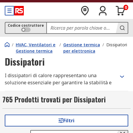
0
Codice costruttore
/
HVAC, Ventilatori e
/
Gestione termica
/
Dissipatori
Gestione termica
per elettronica
Dissipatori
I dissipatori di calore rappresentano una
soluzione essenziale per garantire la stabilità e
l’affidabilità dei sistemi elettronici e meccanici,
evitando danni causati dal surriscaldamento.
765 Prodotti trovati per Dissipatori
Progettati per rispondere a diverse esigenze
operative, questi prodotti si adattano a molteplici
applicazioni, dall’elettronica di potenza ai
Filtri
dispositivi embedded. Che si tratti di dissipatori
passivi o dissipatori a liquido, la scelta del