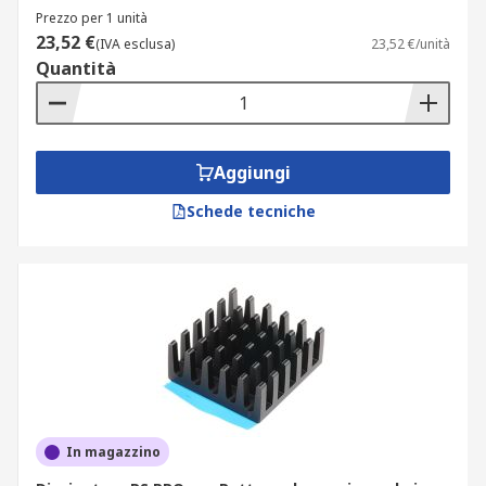
operative. Verifica la potenza da dissipare, la
Prezzo per 1 unità
compatibilità con i componenti elettronici e il
23,52 €
(IVA esclusa)
23,52 €/unità
tipo di montaggio richiesto. I dissipatori di calore
Quantità
devono garantire una resistenza termica
adeguata al progetto, mantenendo il componente
entro limiti di temperatura sicuri. Nelle soluzioni
più complesse, è utile valutare dissipatori a
Aggiungi
liquido per un raffreddamento più efficace.
Schede tecniche
Consulta l'intera
sezione dedicata alla gestione
termica per elettronica
per approfondire tutte
le soluzioni disponibili. Abbinando il
grasso
termico
al dissipatore si migliora il
trasferimento di calore tra superficie e alettatura.
Ulteriori caratteristiche da
considerare
In magazzino
Quando si sceglie un dissipatore è importante