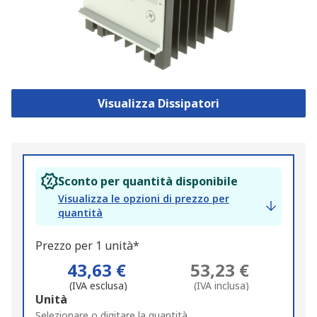
Visualizza Dissipatori
Sconto per quantità disponibile
Visualizza le opzioni di prezzo per
quantità
Prezzo per 1 unità*
43,63 €
53,23 €
(IVA esclusa)
(IVA inclusa)
Add
Unità
to
Selezionare o digitare la quantità