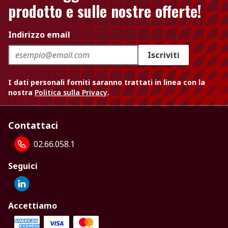
prodotto e sulle nostre offerte!
Indirizzo email
Iscriviti
I dati personali forniti saranno trattati in linea con la
nostra
Politica sulla Privacy
.
Contattaci
02.66.058.1
Seguici
Accettiamo