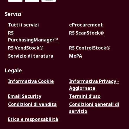
Servizi
Tutti i servizi
eProcurement
RS
RS ScanStock®
PurchasingManager™
RS VendStock®
RS ControlStock®
Servizio di taratura
MePA
Legale
Informativa Cookie
Informativa Privacy -
Aggiornata
Email Security
Termini d'uso
Condizioni di vendita
Condizioni generali di
servizio
Etica e responsabilità