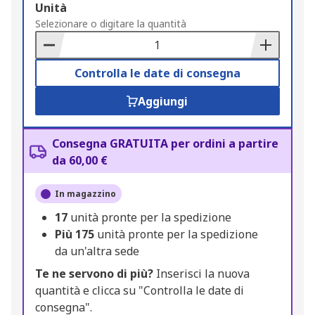
Add
Unità
to
Selezionare o digitare la quantità
Basket
Controlla le date di consegna
Aggiungi
Consegna GRATUITA per ordini a partire
da 60,00 €
In magazzino
17
unità pronte per la spedizione
Più
175
unità pronte per la spedizione
da un'altra sede
Te ne servono di più?
Inserisci la nuova
quantità e clicca su "Controlla le date di
consegna".