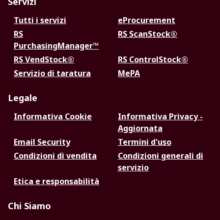
Servizi
Tutti i servizi
eProcurement
RS
RS ScanStock®
PurchasingManager™
RS VendStock®
RS ControlStock®
Servizio di taratura
MePA
Legale
Informativa Cookie
Informativa Privacy -
Aggiornata
Email Security
Termini d'uso
Condizioni di vendita
Condizioni generali di
servizio
Etica e responsabilità
Chi Siamo