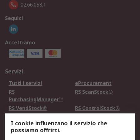
02.66.058.1
Seguici
Accettiamo
Servizi
Tutti i servizi
eProcurement
RS
RS ScanStock®
PurchasingManager™
RS VendStock®
RS ControlStock®
Servizio di taratura
MePA
I cookie influenzano il servizio che
possiamo offrirti.
Legale