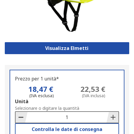
Visualizza Elmetti
Prezzo per 1 unità*
18,47 €
22,53 €
(IVA esclusa)
(IVA inclusa)
Add
Unità
to
Selezionare o digitare la quantità
Basket
Controlla le date di consegna