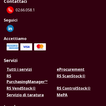
Contattaci
02.66.058.1
Seguici
Accettiamo
Servizi
Tutti i servizi
eProcurement
RS
RS ScanStock®
PurchasingManager™
RS VendStock®
RS ControlStock®
Servizio di taratura
MePA