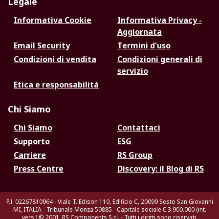
Legale
Informativa Cookie
Informativa Privacy -
Aggiornata
Email Security
Termini d'uso
Condizioni di vendita
Condizioni generali di
servizio
Etica e responsabilità
Chi Siamo
Chi Siamo
Contattaci
Supporto
ESG
Carriere
RS Group
Press Centre
Discovery: il Blog di RS
P.I. 02267810964 - Viale T. Edison 110, Edificio C, 20099 Sesto San Giovanni
MI, ITALIA - Tribunale Monza 50885 - Capitale sociale € 3.900.000 (int.
vers.)
© 2001, RS Components S.r.l. - Tutti i diritti sono riservati.