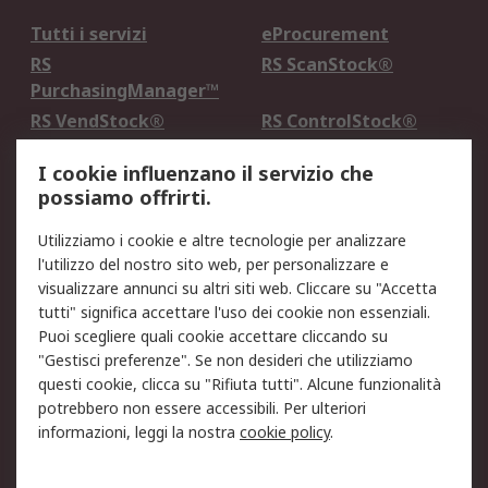
Tutti i servizi
eProcurement
RS
RS ScanStock®
PurchasingManager™
RS VendStock®
RS ControlStock®
Servizio di taratura
MePA
I cookie influenzano il servizio che
possiamo offrirti.
Legale
Utilizziamo i cookie e altre tecnologie per analizzare
Informativa Cookie
Informativa Privacy -
l'utilizzo del nostro sito web, per personalizzare e
Aggiornata
visualizzare annunci su altri siti web. Cliccare su "Accetta
Email Security
Termini d'uso
tutti" significa accettare l'uso dei cookie non essenziali.
Condizioni di vendita
Condizioni generali di
Puoi scegliere quali cookie accettare cliccando su
servizio
"Gestisci preferenze". Se non desideri che utilizziamo
questi cookie, clicca su "Rifiuta tutti". Alcune funzionalità
Etica e responsabilità
potrebbero non essere accessibili. Per ulteriori
informazioni, leggi la nostra
cookie policy
.
Chi Siamo
Chi Siamo
Contattaci