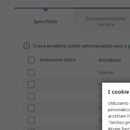
Documentazione
Specifiche
Tecnica
Trova prodotti simili selezionando uno o p
Seleziona tutto
Attributo
Marchio
Tipo di filtro
I cookie
Tipo prodotto
Utilizziamo 
Misura della ven
personalizza
accettare l
Spessore
"Gestisci pr
Alcune funzi