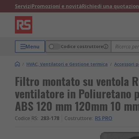
Servizi
Promozioni e novità
Richiedi una quotazio
Menu
Codice costruttore
/
HVAC, Ventilatori e Gestione termica
/
Accessori p
Filtro montato su ventola R
ventilatore in Poliuretano
ABS 120 mm 120mm 10 m
Codice RS
:
283-178
Costruttore
:
RS PRO