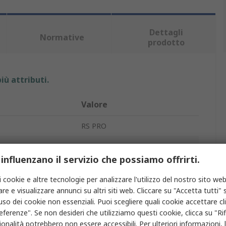
Dettagli
Normative
prodotto
iù attributi.
Valore
RS PRO
Filtro montato su ventola
 influenzano il servizio che possiamo offrirti.
Filtro per ventilatore
i cookie e altre tecnologie per analizzare l'utilizzo del nostro sito web
tola
120 mm
re e visualizzare annunci su altri siti web. Cliccare su "Accetta tutti" s
'uso dei cookie non essenziali. Puoi scegliere quali cookie accettare c
10mm
eferenze". Se non desideri che utilizziamo questi cookie, clicca su "Rifi
onalità potrebbero non essere accessibili. Per ulteriori informazioni, l