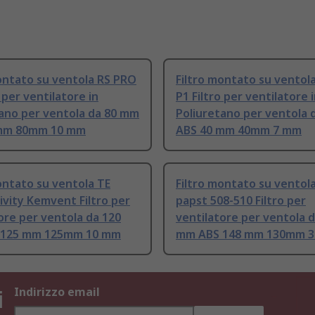
ontato su ventola RS PRO
Filtro montato su ventol
o per ventilatore in
P1 Filtro per ventilatore 
ano per ventola da 80 mm
Poliuretano per ventola 
mm 80mm 10 mm
ABS 40 mm 40mm 7 mm
ontato su ventola TE
Filtro montato su ventol
vity Kemvent Filtro per
papst 508-510 Filtro per
ore per ventola da 120
ventilatore per ventola 
 125 mm 125mm 10 mm
mm ABS 148 mm 130mm 
i
Indirizzo email