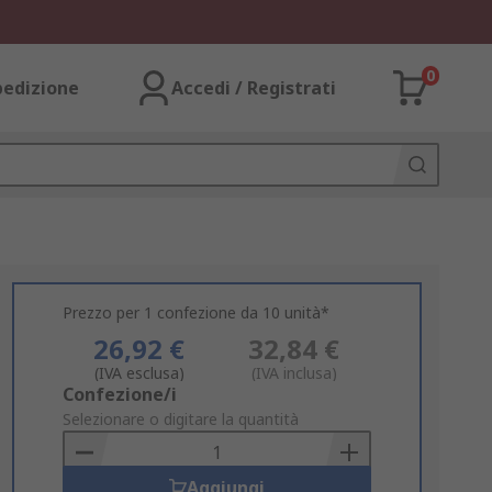
0
pedizione
Accedi / Registrati
Prezzo per 1 confezione da 10 unità*
26,92 €
32,84 €
(IVA esclusa)
(IVA inclusa)
Add
Confezione/i
to
Selezionare o digitare la quantità
Basket
Aggiungi