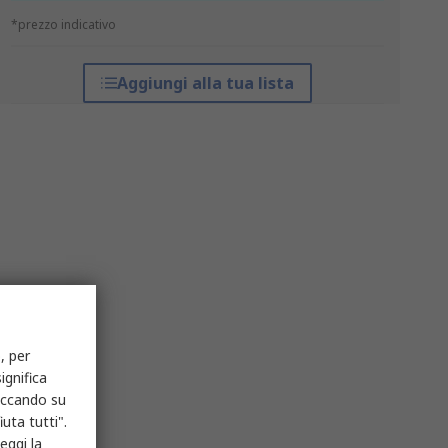
*prezzo indicativo
Aggiungi alla tua lista
, per
ignifica
liccando su
uta tutti".
eggi la