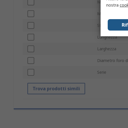
Materiale telaio
nostra
cook
Materiale filtro
Ri
Standard/Approv
Lunghezza
Larghezza
Diametro foro d
Serie
Trova prodotti simili