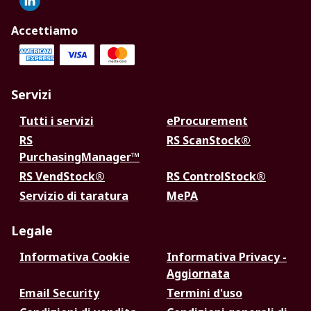
Accettiamo
Servizi
Tutti i servizi
eProcurement
RS
RS ScanStock®
PurchasingManager™
RS VendStock®
RS ControlStock®
Servizio di taratura
MePA
Legale
Informativa Cookie
Informativa Privacy -
Aggiornata
Email Security
Termini d'uso