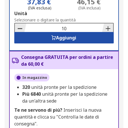
37,83 €
46,15 €
(IVA esclusa)
(IVA inclusa)
Add
Unità
to
Selezionare o digitare la quantità
Basket
Aggiungi
Consegna GRATUITA per ordini a partire
da 60,00 €
In magazzino
320
unità pronte per la spedizione
Più
6840
unità pronte per la spedizione
da un'altra sede
Te ne servono di più?
Inserisci la nuova
quantità e clicca su "Controlla le date di
consegna".