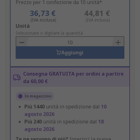
Prezzo per 1 confezione da 10 unità*
36,73 €
44,81 €
(IVA esclusa)
(IVA inclusa)
Add
Unità
to
Selezionare o digitare la quantità
Basket
Aggiungi
Consegna GRATUITA per ordini a partire
da 60,00 €
In magazzino
Più
1440
unità in spedizione dal
10
agosto 2026
Più
240
unità in spedizione dal
18
agosto 2026
Te ne servono di più?
Inserisci la nuova