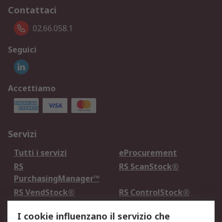
Contattaci
02.66.058.1
Seguici
Accettiamo
Servizi
Tutti i servizi
eProcurement
RS
RS ScanStock®
PurchasingManager™
RS VendStock®
RS ControlStock®
Servizio di taratura
MePA
I cookie influenzano il servizio che