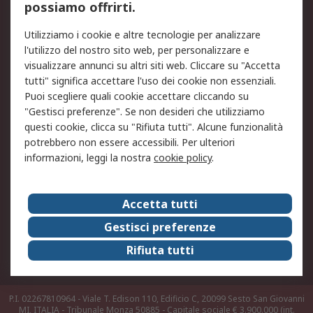
possiamo offrirti.
Legale
Utilizziamo i cookie e altre tecnologie per analizzare
Informativa Cookie
Informativa Privacy -
l'utilizzo del nostro sito web, per personalizzare e
Aggiornata
visualizzare annunci su altri siti web. Cliccare su "Accetta
Email Security
Termini d'uso
tutti" significa accettare l'uso dei cookie non essenziali.
Condizioni di vendita
Condizioni generali di
Puoi scegliere quali cookie accettare cliccando su
servizio
"Gestisci preferenze". Se non desideri che utilizziamo
questi cookie, clicca su "Rifiuta tutti". Alcune funzionalità
Etica e responsabilità
potrebbero non essere accessibili. Per ulteriori
informazioni, leggi la nostra
cookie policy
.
Chi Siamo
Chi Siamo
Contattaci
Accetta tutti
Supporto
ESG
Gestisci preferenze
Carriere
RS Group
Rifiuta tutti
Press Centre
Discovery: il Blog di RS
P.I. 02267810964 - Viale T. Edison 110, Edificio C, 20099 Sesto San Giovanni
MI, ITALIA - Tribunale Monza 50885 - Capitale sociale € 3.900.000 (int.