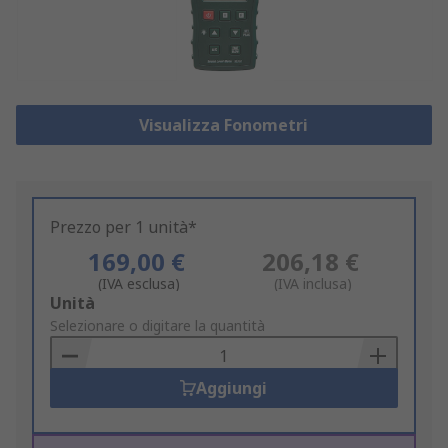
Visualizza Fonometri
Prezzo per 1 unità*
169,00 €
206,18 €
(IVA esclusa)
(IVA inclusa)
Add
Unità
to
Selezionare o digitare la quantità
Basket
Aggiungi