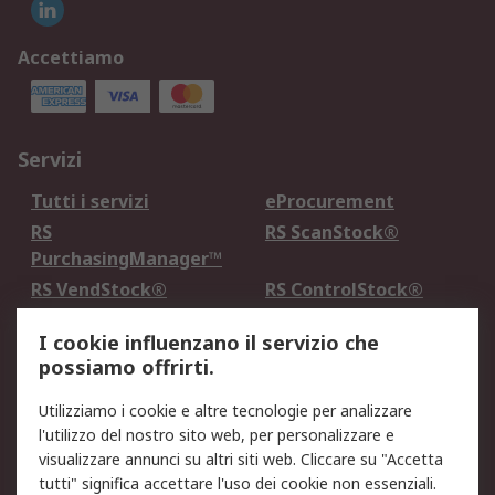
Accettiamo
Servizi
Tutti i servizi
eProcurement
RS
RS ScanStock®
PurchasingManager™
RS VendStock®
RS ControlStock®
Servizio di taratura
MePA
I cookie influenzano il servizio che
possiamo offrirti.
Legale
Utilizziamo i cookie e altre tecnologie per analizzare
Informativa Cookie
Informativa Privacy -
l'utilizzo del nostro sito web, per personalizzare e
Aggiornata
visualizzare annunci su altri siti web. Cliccare su "Accetta
Email Security
Termini d'uso
tutti" significa accettare l'uso dei cookie non essenziali.