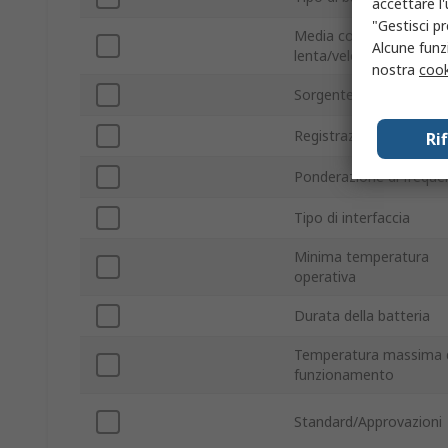
accettare l
"Gestisci pr
Media costante di tem
Alcune funzi
lenta/veloce
nostra
cook
Sorgente di alimentazi
Registrazione dati
Ri
Ponderazione di freque
Tipo di interfaccia
Minima temperatura
operativa
Durata della batteria
Temperatura massima 
funzionamento
Standard/Approvazioni