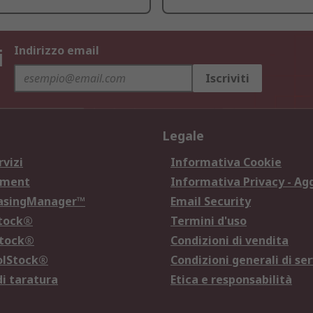
i
Indirizzo email
Iscriviti
Legale
rvizi
Informativa Cookie
ement
Informativa Privacy - Ag
hasingManager™
Email Security
Stock®
Termini d'uso
Stock®
Condizioni di vendita
olStock®
Condizioni generali di ser
di taratura
Etica e responsabilità