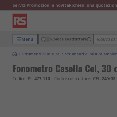
Servizi
Promozioni e novità
Richiedi una quotazio
Menu
Codice costruttore
/
Strumenti di misura
/
Strumenti di misura ambien
Fonometro Casella Cel, 30
Codice RS
:
477-110
Codice costruttore
:
CEL-240/RS