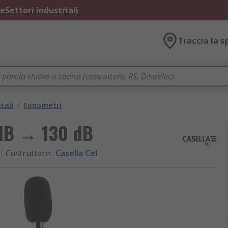
ne
Settori industriali
Traccia la s
tali
/
Fonometri
 dB → 130 dB
Costruttore
:
Casella Cel