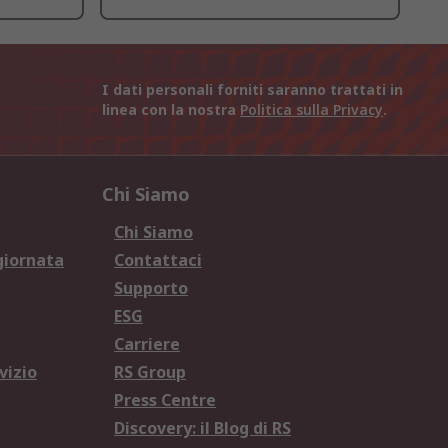
I dati personali forniti saranno trattati in
linea con la nostra
Politica sulla Privacy
.
Chi Siamo
Chi Siamo
giornata
Contattaci
Supporto
ESG
Carriere
vizio
RS Group
Press Centre
Discovery: il Blog di RS