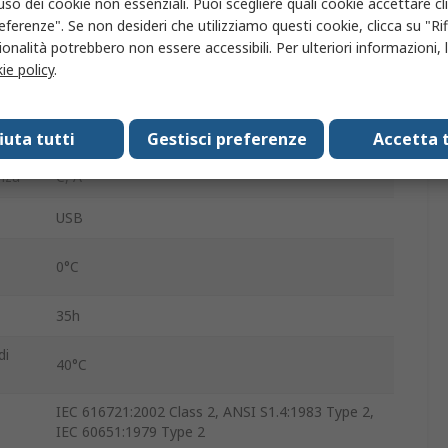
'uso dei cookie non essenziali. Puoi scegliere quali cookie accettare c
eferenze". Se non desideri che utilizziamo questi cookie, clicca su "Rifi
po
Ambedue
onalità potrebbero non essere accessibili. Per ulteriori informazioni, l
ie policy
.
one
Batteria
No
fiuta tutti
Gestisci preferenze
Accetta t
nza
C, A
USB
0°C
35h
di
40°C
IEC 616721:2002 Class 2, ANSI S1.4:1983 Type 2,
IEC 60651:1979 Type 2