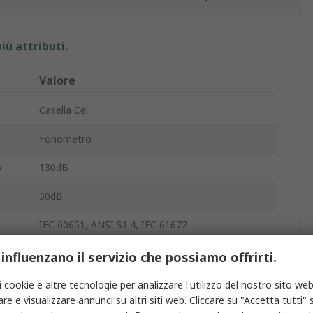
iù attributi.
Valore
Casella Cel
Fonometro
o
130dB
30dB
IEC 60651, ANSI S1.4, IEC 61672
Sì
 influenzano il servizio che possiamo offrirti.
LCD
i cookie e altre tecnologie per analizzare l'utilizzo del nostro sito web
re e visualizzare annunci su altri siti web. Cliccare su "Accetta tutti" s
2 x AAA