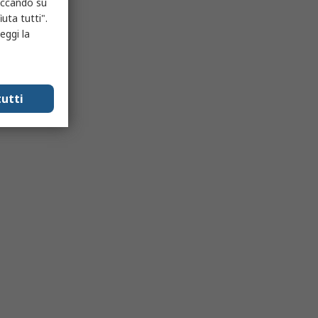
liccando su
uta tutti".
eggi la
utti