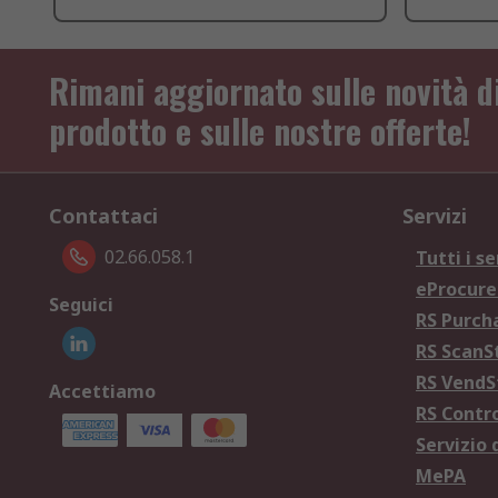
Rimani aggiornato sulle novità d
prodotto e sulle nostre offerte!
Contattaci
Servizi
02.66.058.1
Tutti i se
eProcur
Seguici
RS Purc
RS Scan
RS Vend
Accettiamo
RS Contr
Servizio 
MePA