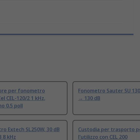
tore per fonometro
Fonometro Sauter SU 130
Cel CEL-120/2 1 kHz,
→ 130 dB
o 0.5 poll
ro Extech SL250W, 30 dB
Custodia per trasporto p
B 8 kHz
l'utilizzo con CEL 200