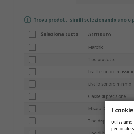
Trova prodotti simili selezionando uno o p
Seleziona tutto
Attributo
Marchio
Tipo prodotto
Livello sonoro massim
Livello sonoro minimo
Classe di precisione
Misura DOSE
I cookie
Tipo display
Utilizziamo 
personalizza
Tipo di batteria