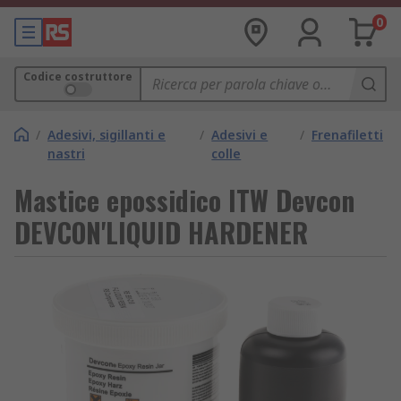
0
Codice costruttore
/
Adesivi, sigillanti e
/
Adesivi e
/
Frenafiletti
nastri
colle
Mastice epossidico ITW Devcon
DEVCON'LIQUID HARDENER