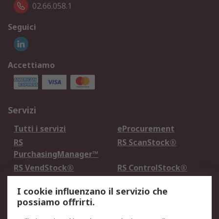
02.66.058.1
Seguici
Accettiamo
Servizi
Tutti i servizi
eProcurement
RS
RS ScanStock®
PurchasingManager™
RS VendStock®
RS ControlStock®
Servizio di taratura
MePA
I cookie influenzano il servizio che
possiamo offrirti.
Legale