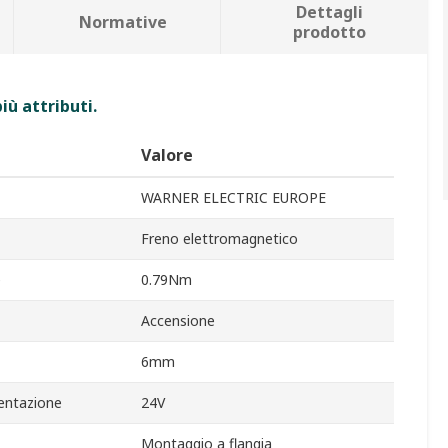
Dettagli
Normative
prodotto
iù attributi.
Valore
WARNER ELECTRIC EUROPE
Freno elettromagnetico
e
0.79Nm
Accensione
6mm
mentazione
24V
Montaggio a flangia