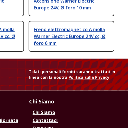
ic
Accensione Warner Electric
Europe 24V, Ø foro 10 mm
A molla
Freno elettromagnetico A molla
V cc, Ø
Warner Electric Europe 24V cc, Ø
foro 6 mm
I dati personali forniti saranno trattati in
linea con la nostra
Politica sulla Privacy
.
Chi Siamo
Chi Siamo
giornata
Contattaci