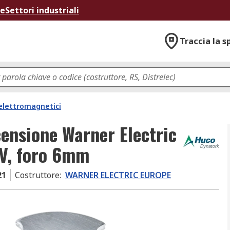
ne
Settori industriali
Traccia la s
 elettromagnetici
ensione Warner Electric
4V, foro 6mm
21
Costruttore
:
WARNER ELECTRIC EUROPE