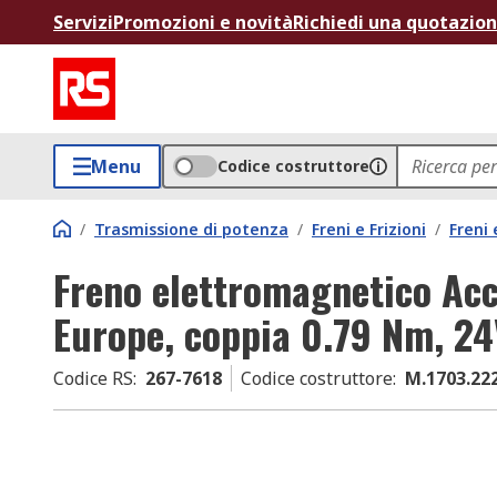
Servizi
Promozioni e novità
Richiedi una quotazio
Menu
Codice costruttore
/
Trasmissione di potenza
/
Freni e Frizioni
/
Freni
Freno elettromagnetico Acc
Europe, coppia 0.79 Nm, 2
Codice RS
:
267-7618
Codice costruttore
:
M.1703.22