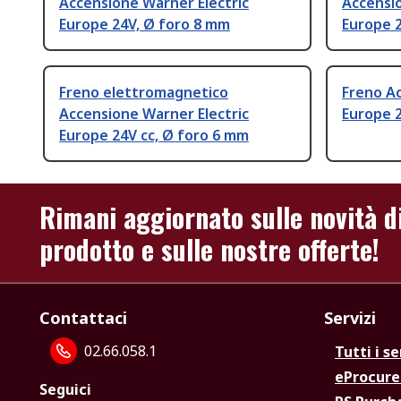
Accensione Warner Electric
Accensio
Europe 24V, Ø foro 8 mm
Europe 
Freno elettromagnetico
Freno Ac
Accensione Warner Electric
Europe 2
Europe 24V cc, Ø foro 6 mm
Rimani aggiornato sulle novità d
prodotto e sulle nostre offerte!
Contattaci
Servizi
02.66.058.1
Tutti i se
eProcur
Seguici