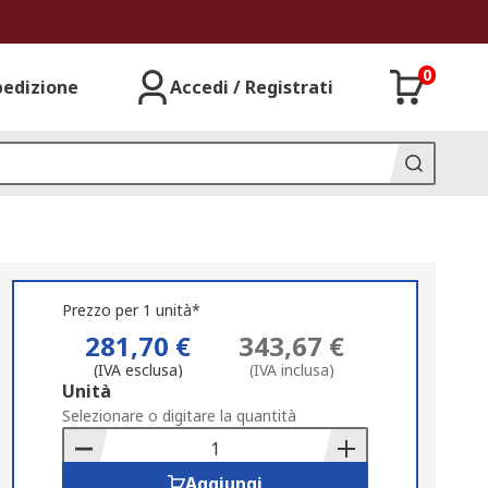
0
pedizione
Accedi / Registrati
Prezzo per 1 unità*
281,70 €
343,67 €
(IVA esclusa)
(IVA inclusa)
Add
Unità
to
Selezionare o digitare la quantità
Basket
Aggiungi