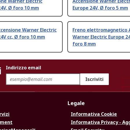
ne Warner Electric
Accensione Warner Electr
24V, Ø foro 10 mm
Europe 24V, Ø foro 5 mm
censione Warner Electric
Freno elettromagnetico 
4V cc, Ø foro 10 mm
Warner Electric Europe 24
foro 8 mm
i
Indirizzo email
Iscriviti
Legale
rvizi
Informativa Cookie
ement
Informativa Privacy - Ag