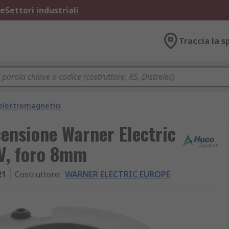
ne
Settori industriali
Traccia la s
 elettromagnetici
ensione Warner Electric
4V, foro 8mm
21
Costruttore
:
WARNER ELECTRIC EUROPE