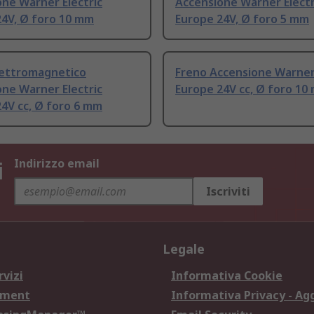
ne Warner Electric
Accensione Warner Electr
24V, Ø foro 10 mm
Europe 24V, Ø foro 5 mm
lettromagnetico
Freno Accensione Warner 
ne Warner Electric
Europe 24V cc, Ø foro 10
4V cc, Ø foro 6 mm
i
Indirizzo email
Iscriviti
Legale
rvizi
Informativa Cookie
ement
Informativa Privacy - Ag