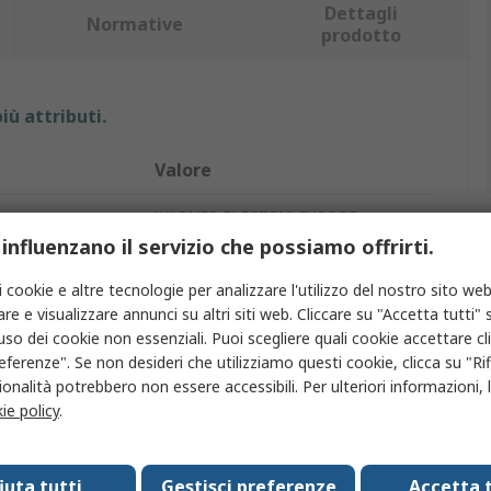
Dettagli
Normative
prodotto
iù attributi.
Valore
WARNER ELECTRIC EUROPE
 influenzano il servizio che possiamo offrirti.
e
1.69Nm
i cookie e altre tecnologie per analizzare l'utilizzo del nostro sito web
Freno elettromagnetico
re e visualizzare annunci su altri siti web. Cliccare su "Accetta tutti" s
'uso dei cookie non essenziali. Puoi scegliere quali cookie accettare c
Accensione
eferenze". Se non desideri che utilizziamo questi cookie, clicca su "Rifi
onalità potrebbero non essere accessibili. Per ulteriori informazioni, l
8mm
ie policy
.
mentazione
24V
fiuta tutti
Gestisci preferenze
Accetta t
Montaggio a flangia