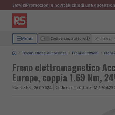
Servizi
Promozioni e novità
Richiedi una quotazio
Menu
Codice costruttore
/
Trasmissione di potenza
/
Freni e Frizioni
/
Freni
Freno elettromagnetico Acc
Europe, coppia 1.69 Nm, 2
Codice RS
:
267-7624
Codice costruttore
:
M.1704.23