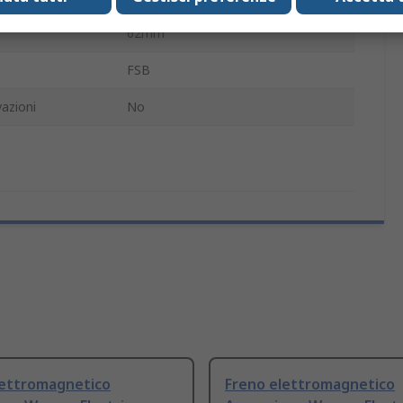
62mm
FSB
azioni
No
lettromagnetico
Freno elettromagnetico