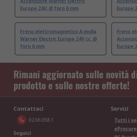
Accensione Warner Electric
Accensio
Europe 24V, Ø foro 6 mm
Europe 
Freno elettromagnetico A molla
Freno e
Warner Electric Europe 24V cc, Ø
Accensio
foro 6 mm
Europe 2
Rimani aggiornato sulle novità d
prodotto e sulle nostre offerte!
Contattaci
Servizi
02.66.058.1
Tutti i se
eProcur
Seguici