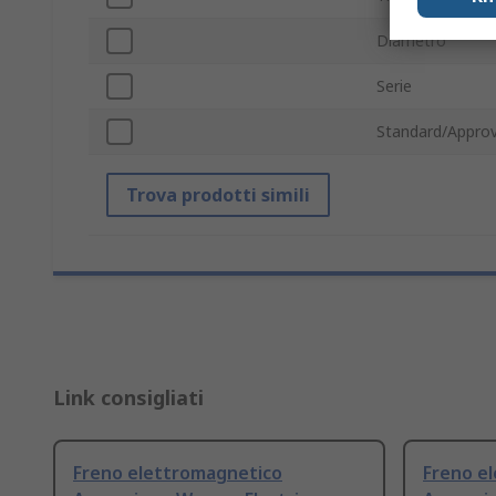
Diametro
Serie
Standard/Approv
Trova prodotti simili
Link consigliati
Freno elettromagnetico
Freno e