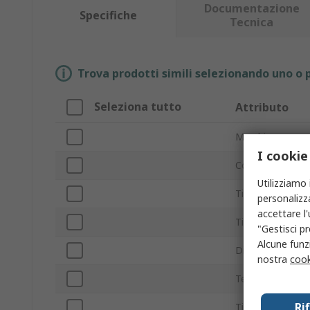
Documentazione
Specifiche
Tecnica
Trova prodotti simili selezionando uno o p
Seleziona tutto
Attributo
Marchio
I cookie
Coppia nominal
Utilizziamo 
Tipo prodotto
personalizza
accettare l
Tipo di freno
"Gestisci pr
Alcune funzi
Diametro foro
nostra
cook
Tensione di ali
Ri
Tipo montaggio