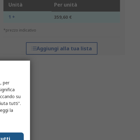
Unità
Per unità
1 +
359,60 €
*prezzo indicativo
Aggiungi alla tua lista
, per
ignifica
liccando su
uta tutti".
eggi la
utti