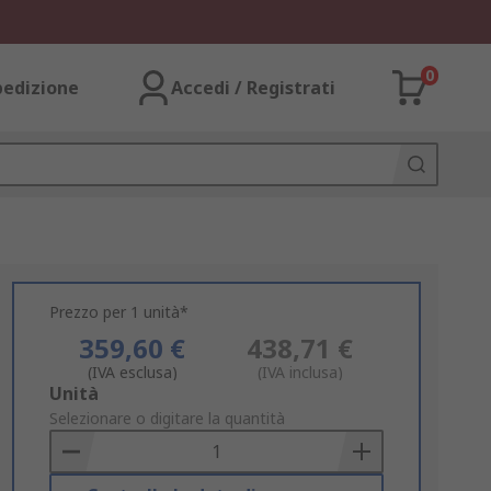
0
pedizione
Accedi / Registrati
Prezzo per 1 unità*
359,60 €
438,71 €
(IVA esclusa)
(IVA inclusa)
Add
Unità
to
Selezionare o digitare la quantità
Basket