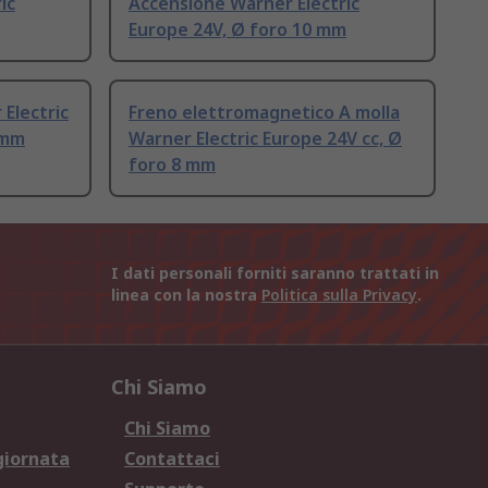
ic
Accensione Warner Electric
Europe 24V, Ø foro 10 mm
Electric
Freno elettromagnetico A molla
 mm
Warner Electric Europe 24V cc, Ø
foro 8 mm
I dati personali forniti saranno trattati in
linea con la nostra
Politica sulla Privacy
.
Chi Siamo
Chi Siamo
giornata
Contattaci