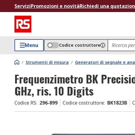
Servizi
Promozioni e novità
Richiedi una quotazio
Menu
Codice costruttore
/
Strumenti di misura
/
Generatori di segnale e ana
Frequenzimetro BK Precisi
GHz, ris. 10 Digits
Codice RS
:
296-899
Codice costruttore
:
BK1823B
C