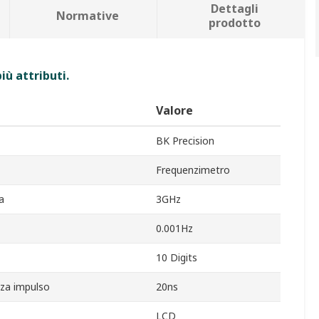
Dettagli
Normative
prodotto
iù attributi.
Valore
BK Precision
Frequenzimetro
a
3GHz
0.001Hz
10 Digits
zza impulso
20ns
LCD