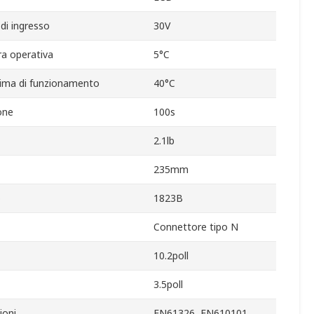
di ingresso
30V
a operativa
5°C
ima di funzionamento
40°C
one
100s
2.1lb
235mm
o
1823B
Connettore tipo N
10.2poll
3.5poll
ioni
EN61326, EN610101