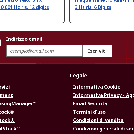
zimetro Tektronix
Frequenzimetro Aim-TTi
0.001 Hz ris. 12 digits
3 Hz ris. 6 Digits
i
Indirizzo email
Iscriviti
Legale
rvizi
Informativa Cookie
ement
Informativa Privacy - Ag
hasingManager™
Email Security
Stock®
Termini d'uso
Stock®
Condizioni di vendita
olStock®
Condizioni generali di ser