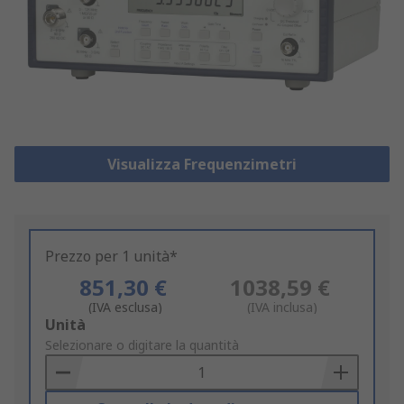
Visualizza Frequenzimetri
Prezzo per 1 unità*
851,30 €
1038,59 €
(IVA esclusa)
(IVA inclusa)
Add
Unità
to
Selezionare o digitare la quantità
Basket