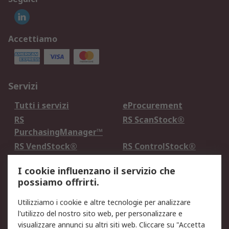
Accettiamo
Servizi
Tutti i servizi
eProcurement
RS
RS ScanStock®
PurchasingManager™
RS VendStock®
RS ControlStock®
Servizio di taratura
MePA
I cookie influenzano il servizio che
possiamo offrirti.
Legale
Utilizziamo i cookie e altre tecnologie per analizzare
Informativa Cookie
Informativa Privacy -
l'utilizzo del nostro sito web, per personalizzare e
Aggiornata
visualizzare annunci su altri siti web. Cliccare su "Accetta