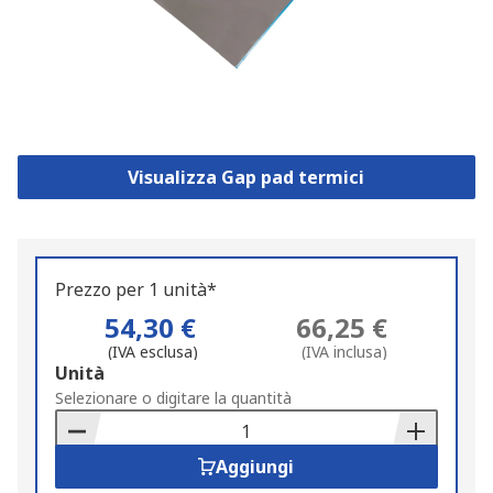
Visualizza Gap pad termici
Prezzo per 1 unità*
54,30 €
66,25 €
(IVA esclusa)
(IVA inclusa)
Add
Unità
to
Selezionare o digitare la quantità
Basket
Aggiungi