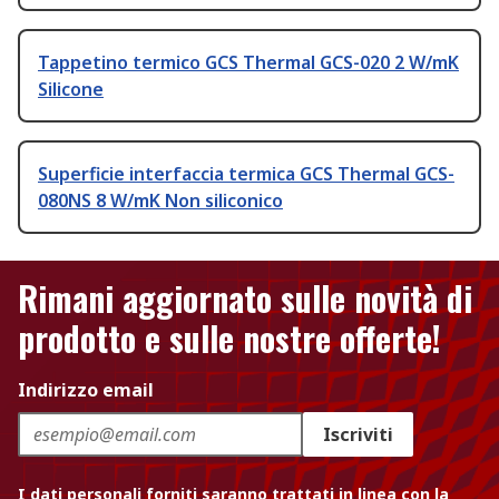
Tappetino termico GCS Thermal GCS-020 2 W/mK
Silicone
Superficie interfaccia termica GCS Thermal GCS-
080NS 8 W/mK Non siliconico
Rimani aggiornato sulle novità di
prodotto e sulle nostre offerte!
Indirizzo email
Iscriviti
I dati personali forniti saranno trattati in linea con la