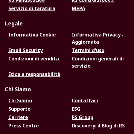
RS VendStock®
RS ControlStock®
Servizio di taratura
MePA
Legale
Informativa Cookie
Informativa Privacy -
Aggiornata
Email Security
Termini d'uso
Condizioni di vendita
Condizioni generali di
servizio
Etica e responsabilità
Chi Siamo
Chi Siamo
Contattaci
Supporto
ESG
Carriere
RS Group
Press Centre
Discovery: il Blog di RS