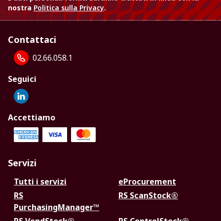
nostra
Politica sulla Privacy
.
Contattaci
02.66.058.1
Seguici
Accettiamo
Servizi
Tutti i servizi
eProcurement
RS
RS ScanStock®
PurchasingManager™