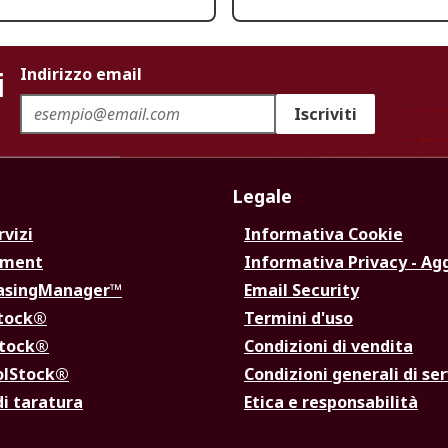
i
Indirizzo email
Iscriviti
Legale
rvizi
Informativa Cookie
ement
Informativa Privacy - Ag
hasingManager™
Email Security
Stock®
Termini d'uso
Stock®
Condizioni di vendita
olStock®
Condizioni generali di ser
di taratura
Etica e responsabilità