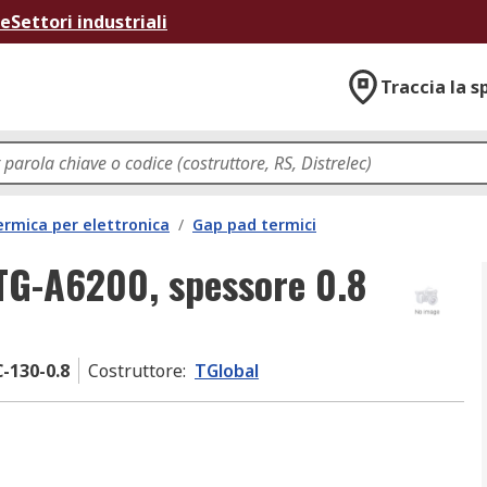
ne
Settori industriali
Traccia la s
ermica per elettronica
/
Gap pad termici
TG-A6200, spessore 0.8
-130-0.8
Costruttore
:
TGlobal