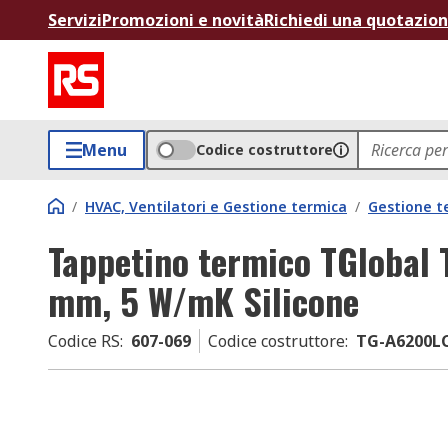
Servizi
Promozioni e novità
Richiedi una quotazio
Menu
Codice costruttore
/
HVAC, Ventilatori e Gestione termica
/
Gestione t
Tappetino termico TGlobal 
mm, 5 W/mK Silicone
Codice RS
:
607-069
Codice costruttore
:
TG-A6200LC