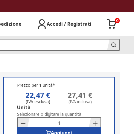
0
pedizione
Accedi / Registrati
Prezzo per 1 unità*
22,47 €
27,41 €
(IVA esclusa)
(IVA inclusa)
Add
Unità
to
Selezionare o digitare la quantità
Basket
Aggiungi