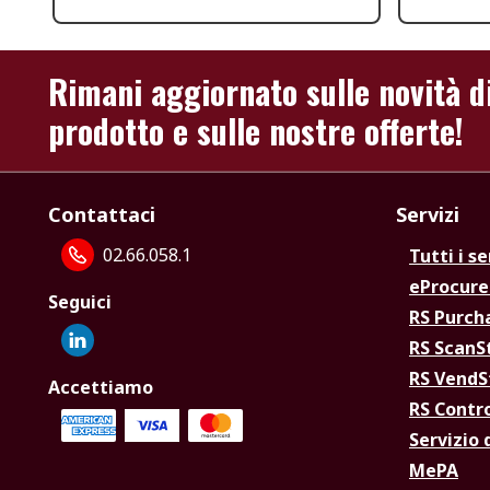
Rimani aggiornato sulle novità d
prodotto e sulle nostre offerte!
Contattaci
Servizi
02.66.058.1
Tutti i se
eProcur
Seguici
RS Purc
RS Scan
RS Vend
Accettiamo
RS Contr
Servizio 
MePA