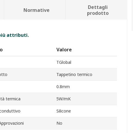
Dettagli
Normative
prodotto
iù attributi.
to
Valore
TGlobal
otto
Tappetino termico
0.8mm
ità termica
5W/mK
 conduttivo
Silicone
Approvazioni
No