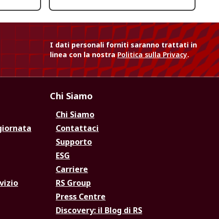
I dati personali forniti saranno trattati in
linea con la nostra
Politica sulla Privacy
.
Chi Siamo
Chi Siamo
giornata
Contattaci
Supporto
ESG
Carriere
vizio
RS Group
Press Centre
Discovery: il Blog di RS