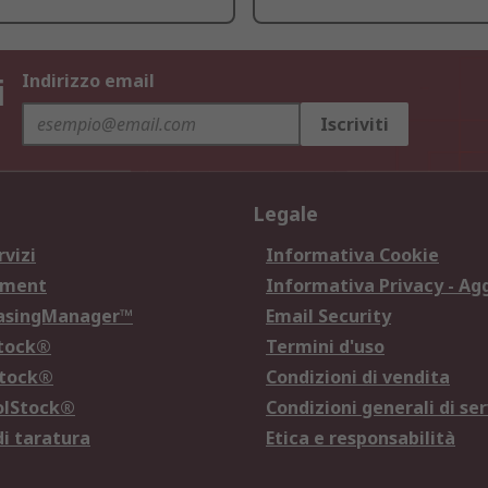
i
Indirizzo email
Iscriviti
Legale
rvizi
Informativa Cookie
ement
Informativa Privacy - Ag
hasingManager™
Email Security
Stock®
Termini d'uso
Stock®
Condizioni di vendita
olStock®
Condizioni generali di ser
di taratura
Etica e responsabilità