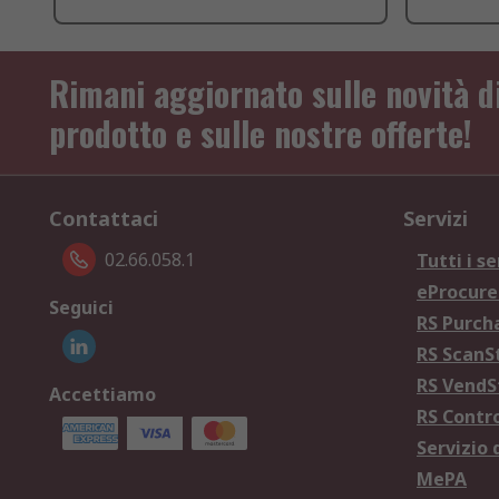
Rimani aggiornato sulle novità d
prodotto e sulle nostre offerte!
Contattaci
Servizi
02.66.058.1
Tutti i se
eProcur
Seguici
RS Purc
RS Scan
RS Vend
Accettiamo
RS Contr
Servizio 
MePA