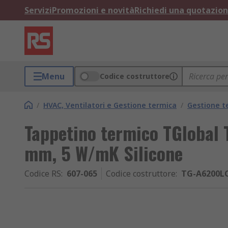
Servizi
Promozioni e novità
Richiedi una quotazio
Menu
Codice costruttore
/
HVAC, Ventilatori e Gestione termica
/
Gestione t
Tappetino termico TGlobal 
mm, 5 W/mK Silicone
Codice RS
:
607-065
Codice costruttore
:
TG-A6200LC