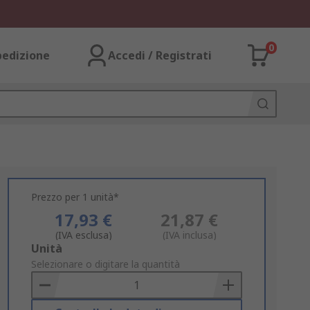
0
pedizione
Accedi / Registrati
Prezzo per 1 unità*
17,93 €
21,87 €
(IVA esclusa)
(IVA inclusa)
Add
Unità
to
Selezionare o digitare la quantità
Basket