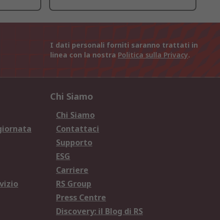
I dati personali forniti saranno trattati in
linea con la nostra
Politica sulla Privacy
.
Chi Siamo
Chi Siamo
giornata
Contattaci
Supporto
ESG
Carriere
vizio
RS Group
Press Centre
Discovery: il Blog di RS