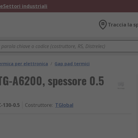
ne
Settori industriali
Traccia la s
ermica per elettronica
/
Gap pad termici
TG-A6200, spessore 0.5
-130-0.5
Costruttore
:
TGlobal