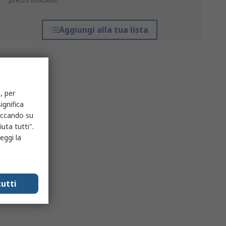
*prezzo indicativo
Aggiungi alla tua lista
, per
ignifica
liccando su
uta tutti".
eggi la
utti