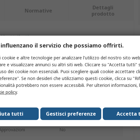
Dettagli
Normative
prodotto
iù attributi.
 influenzano il servizio che possiamo offrirti.
to
Valore
i cookie e altre tecnologie per analizzare l'utilizzo del nostro sito web
re e visualizzare annunci su altri siti web. Cliccare su "Accetta tutti" s
TGlobal
'uso dei cookie non essenziali. Puoi scegliere quali cookie accettare c
eferenze". Se non desideri che utilizziamo questi cookie, clicca su "Rifi
otto
Tappetino termico
onalità potrebbero non essere accessibili. Per ulteriori informazioni, l
0.5mm
ie policy
.
ità termica
5W/mK
fiuta tutti
Gestisci preferenze
Accetta t
 conduttivo
Silicone
Approvazioni
No