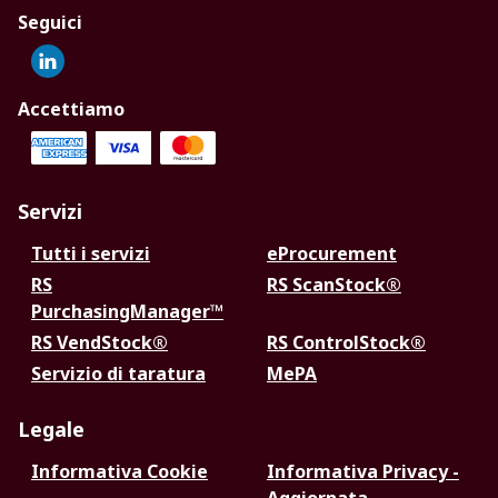
Seguici
Accettiamo
Servizi
Tutti i servizi
eProcurement
RS
RS ScanStock®
PurchasingManager™
RS VendStock®
RS ControlStock®
Servizio di taratura
MePA
Legale
Informativa Cookie
Informativa Privacy -