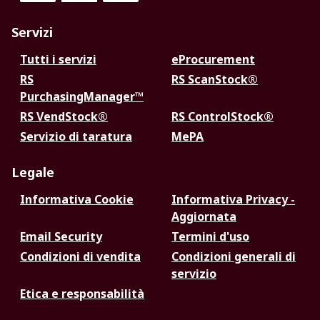
Servizi
Tutti i servizi
eProcurement
RS
RS ScanStock®
PurchasingManager™
RS VendStock®
RS ControlStock®
Servizio di taratura
MePA
Legale
Informativa Cookie
Informativa Privacy -
Aggiornata
Email Security
Termini d'uso
Condizioni di vendita
Condizioni generali di
servizio
Etica e responsabilità