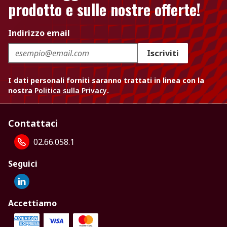
prodotto e sulle nostre offerte!
Indirizzo email
Iscriviti
I dati personali forniti saranno trattati in linea con la
nostra
Politica sulla Privacy
.
Contattaci
02.66.058.1
Seguici
Accettiamo