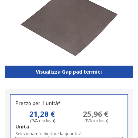
Visualizza Gap pad termici
Prezzo per 1 unità*
21,28 €
25,96 €
(IVA esclusa)
(IVA inclusa)
Add
Unità
to
Selezionare o digitare la quantità