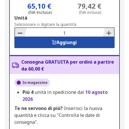
65,10 €
79,42 €
(IVA esclusa)
(IVA inclusa)
Add
Unità
to
Selezionare o digitare la quantità
Basket
Aggiungi
Consegna GRATUITA per ordini a partire
da 60,00 €
In magazzino
Più
4
unità in spedizione dal
10 agosto
2026
Te ne servono di più?
Inserisci la nuova
quantità e clicca su "Controlla le date di
consegna".