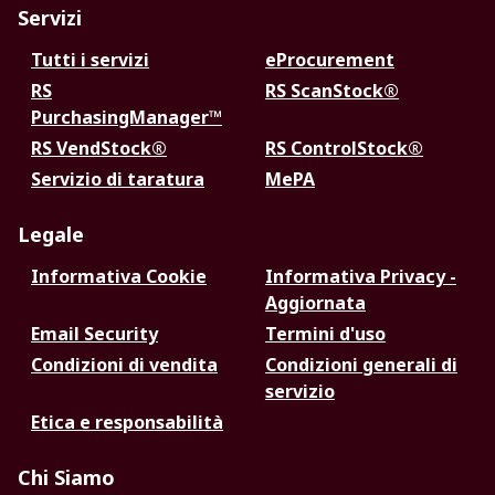
Servizi
Tutti i servizi
eProcurement
RS
RS ScanStock®
PurchasingManager™
RS VendStock®
RS ControlStock®
Servizio di taratura
MePA
Legale
Informativa Cookie
Informativa Privacy -
Aggiornata
Email Security
Termini d'uso
Condizioni di vendita
Condizioni generali di
servizio
Etica e responsabilità
Chi Siamo