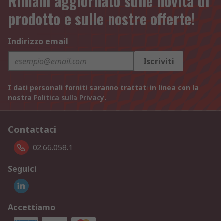
Rimani aggiornato sulle novità di
prodotto e sulle nostre offerte!
Indirizzo email
Iscriviti
I dati personali forniti saranno trattati in linea con la
nostra
Politica sulla Privacy
.
Contattaci
02.66.058.1
Seguici
Accettiamo