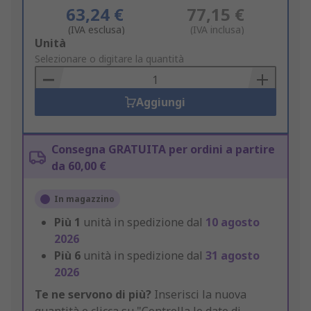
63,24 €
77,15 €
(IVA esclusa)
(IVA inclusa)
Add
Unità
to
Selezionare o digitare la quantità
Basket
Aggiungi
Consegna GRATUITA per ordini a partire
da 60,00 €
In magazzino
Più
1
unità in spedizione dal
10 agosto
2026
Più
6
unità in spedizione dal
31 agosto
2026
Te ne servono di più?
Inserisci la nuova