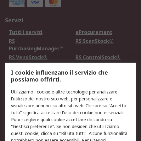
Servizi
Tutti i servizi
eProcurement
RS
RS ScanStock®
PurchasingManager™
RS VendStock®
RS ControlStock®
Servizio di taratura
MePA
I cookie influenzano il servizio che
possiamo offrirti.
Legale
Utilizziamo i cookie e altre tecnologie per analizzare
Informativa Cookie
Informativa Privacy -
l'utilizzo del nostro sito web, per personalizzare e
Aggiornata
visualizzare annunci su altri siti web. Cliccare su "Accetta
Email Security
Termini d'uso
tutti" significa accettare l'uso dei cookie non essenziali.
Condizioni di vendita
Condizioni generali di
Puoi scegliere quali cookie accettare cliccando su
servizio
"Gestisci preferenze". Se non desideri che utilizziamo
questi cookie, clicca su "Rifiuta tutti". Alcune funzionalità
Etica e responsabilità
potrebbero non essere accessibili. Per ulteriori