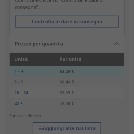
quantità e clicca su "Controlla le date di
consegna".
Controlla le date di consegna
Prezzo per quantità
Unità
Per unità
1 - 4
63,24 €
5 - 9
60,44 €
10 - 24
57,65 €
25 +
52,08 €
*prezzo indicativo
Aggiungi alla tua lista