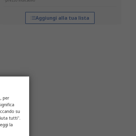
*prezzo indicativo
Aggiungi alla tua lista
, per
ignifica
liccando su
uta tutti".
eggi la