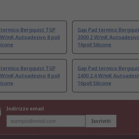
 termico Bergquist TGP
Gap Pad termico Bergqui
 W/mK Autoadesivo 8 poll
2000 2 W/mK Autoadesivo 
licone
16poll Silicone
 termico Bergquist TGP
Gap Pad termico Bergqui
 W/mK Autoadesivo 8 poll
2400 2.4 W/mK Autoadesiv
licone
16poll Silicone
i
Indirizzo email
Iscriviti