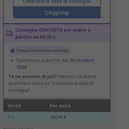
Controlla le date di consegna
Aggiungi
Consegna GRATUITA per ordini a
partire da 60,00 €
Temporaneamente esaurito
Spedizione a partire dal
20 ottobre
2026
Te ne servono di più?
Inserisci la nuova
quantità e clicca su "Controlla le date di
consegna".
Unità
Per unità
1 +
232,58 €