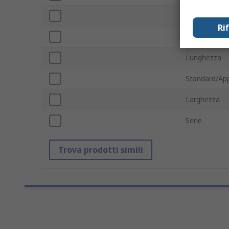
Denominazio
Ri
Materiale co
Lunghezza
Standard/App
Larghezza
Serie
Trova prodotti simili