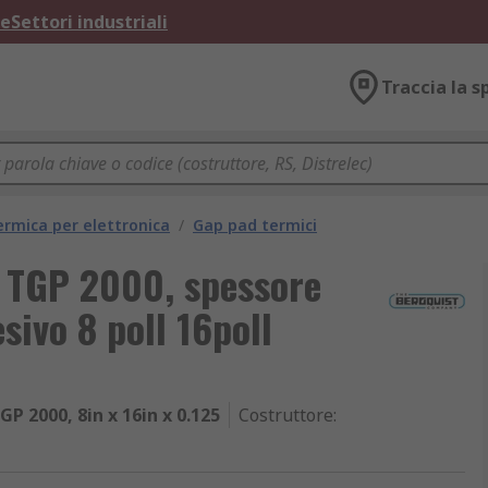
ne
Settori industriali
Traccia la s
ermica per elettronica
/
Gap pad termici
 TGP 2000, spessore
ivo 8 poll 16poll
P 2000, 8in x 16in x 0.125
Costruttore
: