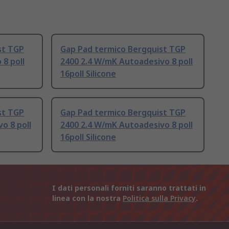
st TGP
Gap Pad termico Bergquist TGP
8 poll
2400 2.4 W/mK Autoadesivo 8 poll
16poll Silicone
st TGP
Gap Pad termico Bergquist TGP
o 8 poll
2400 2.4 W/mK Autoadesivo 8 poll
16poll Silicone
I dati personali forniti saranno trattati in
linea con la nostra
Politica sulla Privacy
.