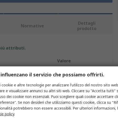
Dettagli
Normative
prodotto
iù attributi.
Valore
Bergquist
 influenzano il servizio che possiamo offrirti.
to
Gap Pad termico
i cookie e altre tecnologie per analizzare l'utilizzo del nostro sito web
re e visualizzare annunci su altri siti web. Cliccare su "Accetta tutti" s
0.125poll
'uso dei cookie non essenziali. Puoi scegliere quali cookie accettare c
eferenze". Se non desideri che utilizziamo questi cookie, clicca su "Rifi
 termica
2W/mK
onalità potrebbero non essere accessibili. Per ulteriori informazioni, l
ie policy
.
Sì