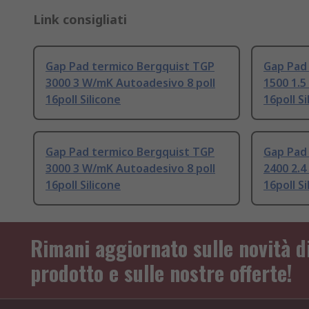
Link consigliati
Gap Pad termico Bergquist TGP
Gap Pad
3000 3 W/mK Autoadesivo 8 poll
1500 1.5
16poll Silicone
16poll Si
Gap Pad termico Bergquist TGP
Gap Pad
3000 3 W/mK Autoadesivo 8 poll
2400 2.4
16poll Silicone
16poll Si
Rimani aggiornato sulle novità d
prodotto e sulle nostre offerte!