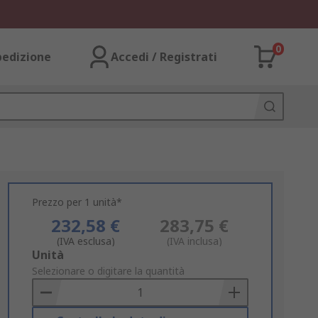
0
pedizione
Accedi / Registrati
Prezzo per 1 unità*
232,58 €
283,75 €
(IVA esclusa)
(IVA inclusa)
Add
Unità
to
Selezionare o digitare la quantità
Basket