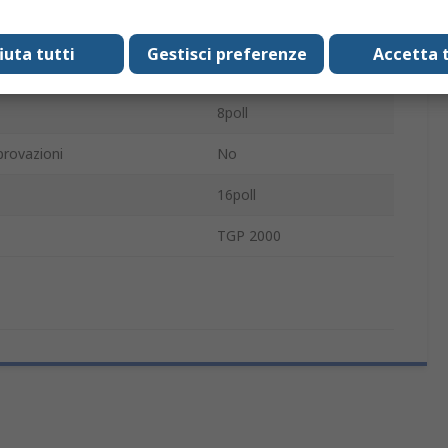
ne commerciale
TGP 2000
fiuta tutti
Gestisci preferenze
Accetta t
nduttivo
Silicone
8poll
rovazioni
No
16poll
TGP 2000