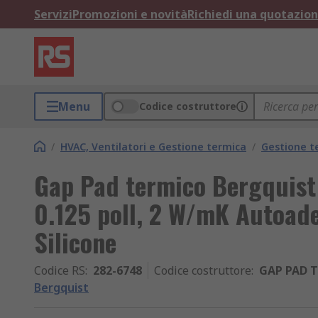
Servizi
Promozioni e novità
Richiedi una quotazio
Menu
Codice costruttore
/
HVAC, Ventilatori e Gestione termica
/
Gestione t
Gap Pad termico Bergquist
0.125 poll, 2 W/mK Autoades
Silicone
Codice RS
:
282-6748
Codice costruttore
:
GAP PAD TG
Bergquist