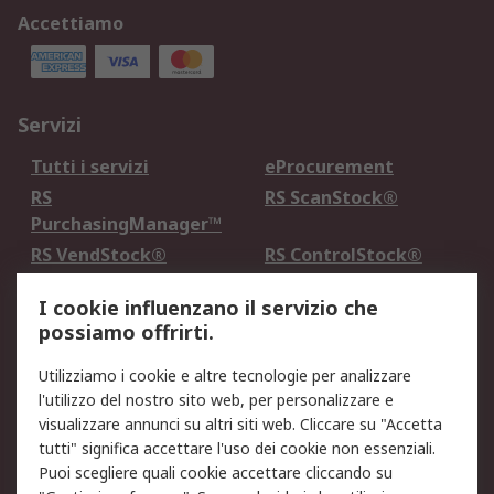
Accettiamo
Servizi
Tutti i servizi
eProcurement
RS
RS ScanStock®
PurchasingManager™
RS VendStock®
RS ControlStock®
Servizio di taratura
MePA
I cookie influenzano il servizio che
possiamo offrirti.
Legale
Utilizziamo i cookie e altre tecnologie per analizzare
Informativa Cookie
Informativa Privacy -
l'utilizzo del nostro sito web, per personalizzare e
Aggiornata
visualizzare annunci su altri siti web. Cliccare su "Accetta
Email Security
Termini d'uso
tutti" significa accettare l'uso dei cookie non essenziali.
Condizioni di vendita
Condizioni generali di
Puoi scegliere quali cookie accettare cliccando su