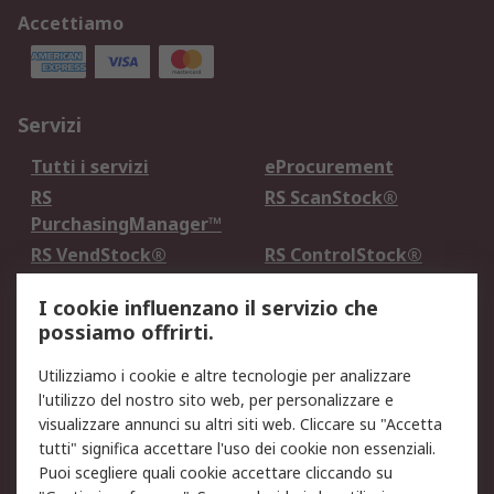
Accettiamo
Servizi
Tutti i servizi
eProcurement
RS
RS ScanStock®
PurchasingManager™
RS VendStock®
RS ControlStock®
Servizio di taratura
MePA
I cookie influenzano il servizio che
possiamo offrirti.
Legale
Utilizziamo i cookie e altre tecnologie per analizzare
Informativa Cookie
Informativa Privacy -
l'utilizzo del nostro sito web, per personalizzare e
Aggiornata
visualizzare annunci su altri siti web. Cliccare su "Accetta
Email Security
Termini d'uso
tutti" significa accettare l'uso dei cookie non essenziali.
Condizioni di vendita
Condizioni generali di
Puoi scegliere quali cookie accettare cliccando su