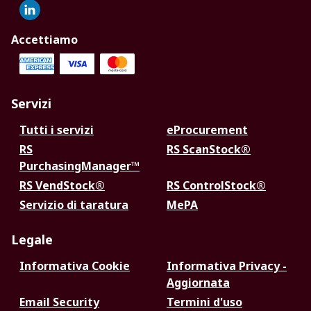
Accettiamo
Servizi
Tutti i servizi
eProcurement
RS
RS ScanStock®
PurchasingManager™
RS VendStock®
RS ControlStock®
Servizio di taratura
MePA
Legale
Informativa Cookie
Informativa Privacy -
Aggiornata
Email Security
Termini d'uso