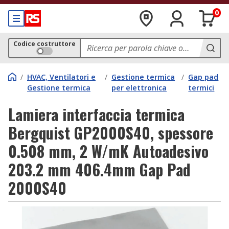
0
Codice costruttore
/
HVAC, Ventilatori e
/
Gestione termica
/
Gap pad
Gestione termica
per elettronica
termici
Lamiera interfaccia termica
Bergquist GP2000S40, spessore
0.508 mm, 2 W/mK Autoadesivo
203.2 mm 406.4mm Gap Pad
2000S40