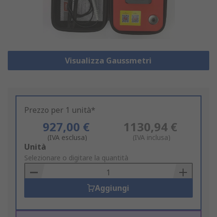
Visualizza Gaussmetri
Prezzo per 1 unità*
927,00 €
1130,94 €
(IVA esclusa)
(IVA inclusa)
Add
Unità
to
Selezionare o digitare la quantità
Basket
Aggiungi