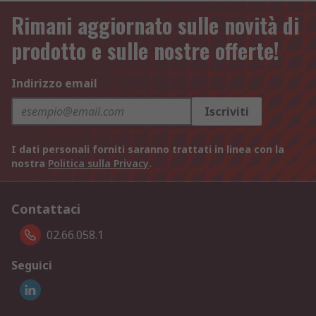
Rimani aggiornato sulle novità di
prodotto e sulle nostre offerte!
Indirizzo email
Iscriviti
I dati personali forniti saranno trattati in linea con la
nostra
Politica sulla Privacy
.
Contattaci
02.66.058.1
Seguici