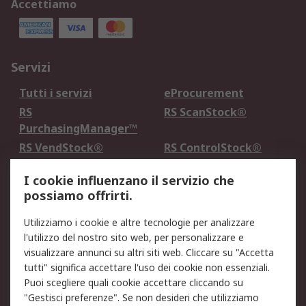
Accettiamo
Servizi
Tutti i servizi
eProcurement
RS
RS ScanStock®
PurchasingManager™
RS VendStock®
RS ControlStock®
Servizio di taratura
MePA
I cookie influenzano il servizio che
possiamo offrirti.
Legale
Utilizziamo i cookie e altre tecnologie per analizzare
Informativa Cookie
Informativa Privacy -
l'utilizzo del nostro sito web, per personalizzare e
Aggiornata
visualizzare annunci su altri siti web. Cliccare su "Accetta
Email Security
Termini d'uso
tutti" significa accettare l'uso dei cookie non essenziali.
Condizioni di vendita
Condizioni generali di
Puoi scegliere quali cookie accettare cliccando su
servizio
"Gestisci preferenze". Se non desideri che utilizziamo