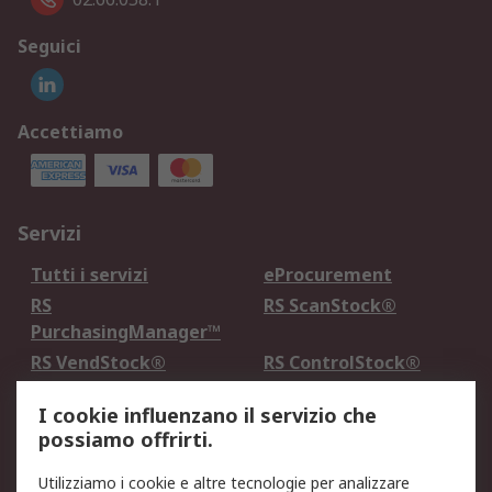
Seguici
Accettiamo
Servizi
Tutti i servizi
eProcurement
RS
RS ScanStock®
PurchasingManager™
RS VendStock®
RS ControlStock®
Servizio di taratura
MePA
I cookie influenzano il servizio che
possiamo offrirti.
Legale
Utilizziamo i cookie e altre tecnologie per analizzare
Informativa Cookie
Informativa Privacy -