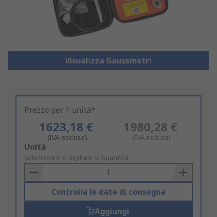
Visualizza Gaussmetri
Prezzo per 1 unità*
1623,18 €
1980,28 €
(IVA esclusa)
(IVA inclusa)
Add
Unità
to
Selezionare o digitare la quantità
Basket
Controlla le date di consegna
Aggiungi